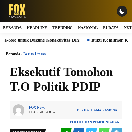
BERANDA
HEADLINE
TRENDING
NASIONAL
BUDAYA
NET
olo untuk Dukung Konektivitas DIY
Bukti Komitmen Keberlan
Beranda
/
Berita Utama
Eksekutif Tomohon
T.O Politik PDIP
FOX News
BERITA UTAMA
NASIONAL
11 Apr 2015 08:59
POLITIK DAN PEMERINTAHAN