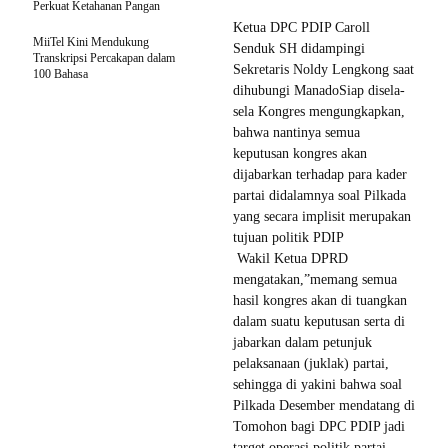
Perkuat Ketahanan Pangan
Ketua DPC PDIP Caroll
MiiTel Kini Mendukung
Senduk SH didampingi
Transkripsi Percakapan dalam
Sekretaris Noldy Lengkong saat
100 Bahasa
dihubungi ManadoSiap disela-
sela Kongres mengungkapkan,
bahwa nantinya semua
keputusan kongres akan
dijabarkan terhadap para kader
partai didalamnya soal Pilkada
yang secara implisit merupakan
tujuan politik PDIP
Wakil Ketua DPRD
mengatakan,”memang semua
hasil kongres akan di tuangkan
dalam suatu keputusan serta di
jabarkan dalam petunjuk
pelaksanaan (juklak) partai,
sehingga di yakini bahwa soal
Pilkada Desember mendatang di
Tomohon bagi DPC PDIP jadi
target operasi politik partai