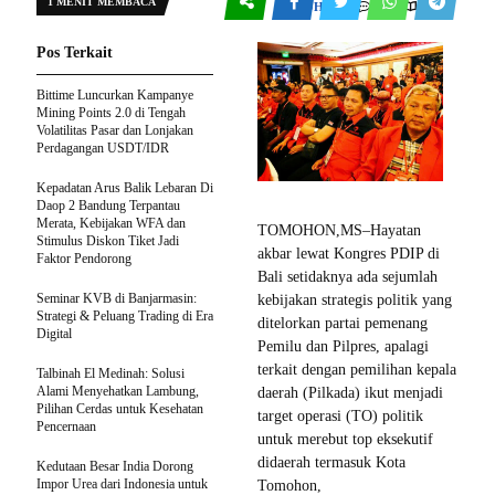
1 MENIT MEMBACA
0
120
TOMOHON
Pos Terkait
Bittime Luncurkan Kampanye
Mining Points 2.0 di Tengah
Volatilitas Pasar dan Lonjakan
Perdagangan USDT/IDR
Kepadatan Arus Balik Lebaran Di
Daop 2 Bandung Terpantau
Merata, Kebijakan WFA dan
TOMOHON,MS–Hayatan
Stimulus Diskon Tiket Jadi
akbar lewat Kongres PDIP di
Faktor Pendorong
Bali setidaknya ada sejumlah
Seminar KVB di Banjarmasin:
kebijakan strategis politik yang
Strategi & Peluang Trading di Era
ditelorkan partai pemenang
Digital
Pemilu dan Pilpres, apalagi
terkait dengan pemilihan kepala
Talbinah El Medinah: Solusi
Alami Menyehatkan Lambung,
daerah (Pilkada) ikut menjadi
Pilihan Cerdas untuk Kesehatan
target operasi (TO) politik
Pencernaan
untuk merebut top eksekutif
didaerah termasuk Kota
Kedutaan Besar India Dorong
Impor Urea dari Indonesia untuk
Tomohon,