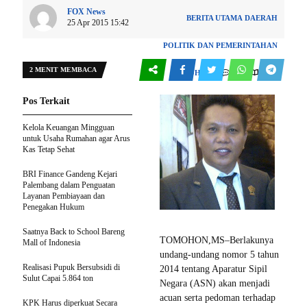
FOX News
BERITA UTAMA
DAERAH
25 Apr 2015 15:42
POLITIK DAN PEMERINTAHAN
2 MENIT MEMBACA
0
117
TOMOHON
Pos Terkait
Kelola Keuangan Mingguan
untuk Usaha Rumahan agar Arus
Kas Tetap Sehat
BRI Finance Gandeng Kejari
Palembang dalam Penguatan
Layanan Pembiayaan dan
Penegakan Hukum
Saatnya Back to School Bareng
TOMOHON,MS–Berlakunya
Mall of Indonesia
undang-undang nomor 5 tahun
Realisasi Pupuk Bersubsidi di
2014 tentang Aparatur Sipil
Sulut Capai 5.864 ton
Negara (ASN) akan menjadi
acuan serta pedoman terhadap
KPK Harus diperkuat Secara