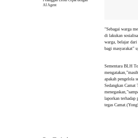
Pelanggan Lebih Cepat dengan
AI Agent
“Sebagai warga men
di lakukan sosiali
warga, belajar dar
bagi masyarakat” uj
Sementara BLH Tomo
mengatakan,”masih 
apakah pengelola s
Sedangkan Camat T
menegaskan,”sampai
laporkan terhadap p
tegas Camat.(Yong