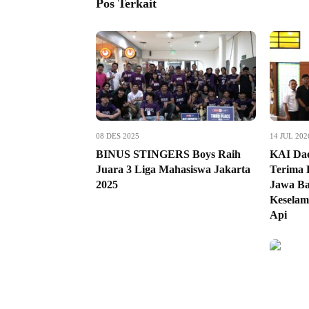
Pos Terkait
08 DES 2025
14 JUL 202
BINUS STINGERS Boys Raih
KAI Da
Juara 3 Liga Mahasiswa Jakarta
Terima 
2025
Jawa Ba
Keselam
Api