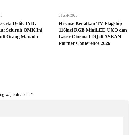
16
01 APR 2026
serta Defile IYD,
Hisense Kenalkan TV Flagship
t: Seluruh OMK Ini
116inci RGB MiniLED UXQ dan
adi Orang Manado
Laser Cinema L9Q di ASEAN
Partner Conference 2026
ng wajib ditandai
*