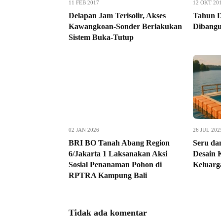
11 FEB 2017
12 OKT 20
Delapan Jam Terisolir, Akses
Tahun D
Kawangkoan-Sonder Berlakukan
Dibang
Sistem Buka-Tutup
02 JAN 2026
26 JUL 202
BRI BO Tanah Abang Region
Seru dan
6/Jakarta 1 Laksanakan Aksi
Desain 
Sosial Penanaman Pohon di
Keluarg
RPTRA Kampung Bali
Tidak ada komentar