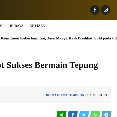
AL
BUDAYA
NETIZEN
eberlanjutan, Jasa Marga Raih Predikat Gold pada 6th TJSL & C
ot Sukses Bermain Tepung
0
241
BERITA UTAMA
TOMOHON