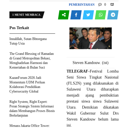
0
PEMERINTAHAN
1 MENIT MEMBACA
117
Pos Terkait
Innalillah, Sutan Bhtoegana
Tutup Usia
The Grand Blessing of Ramadan
di Grand Metropolitan Bekasi,
Steven Kandouw. (ist)
Menghadirkan Harmoni dan
Kemeriahan di Bulan Suci
TELEGRAF-
Festival Lomba
Seni Siswa Tingkat Nasional
KazanForum 2026 Jadi
Momentum UDM Perluas
(FLS2N) yang dilaksanakan di
Kolaborasi Pendidikan
Sulawesi Utara diharapkan
Cybersecurity Global
menjadi ajang pembuktian
prestasi siswa siswa Sulawesi
Right System, Right Expert:
Peran Strategis Sistem Informasi
Utara. Demikian dikatakan
dalam Membangun Proses Bisnis
Wakil Gubernur Sulut Drs
Berkelanjutan
Steven Kandouw belum lama
ini.
Menara Jakarta Office Tower: