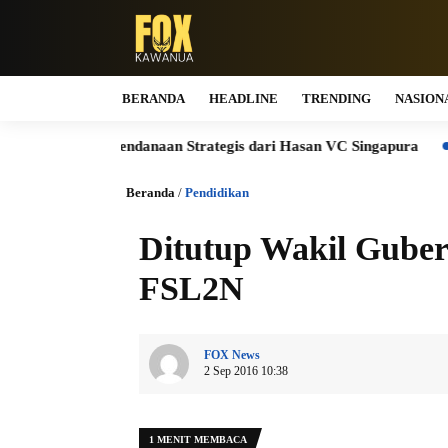
BERANDA
HEADLINE
TRENDING
NASION
, Raih Pendanaan Strategis dari Hasan VC Singapura
CARA G
Beranda
/
Pendidikan
Ditutup Wakil Gube
FSL2N
FOX News
2 Sep 2016 10:38
1 MENIT MEMBACA