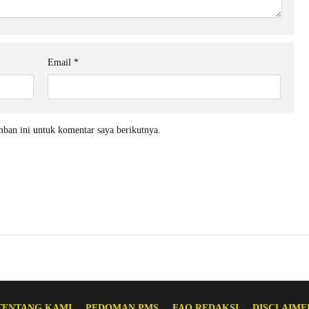
Email
*
mban ini untuk komentar saya berikutnya.
TENTANG KAMI
PEDOMAN PMS
FAQ REDAKSI
DISCLAIME