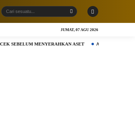
JUMAT, 07 AGU 2026
EBELUM MENYERAHKAN ASET
Anytime Fitness Asia Resmika