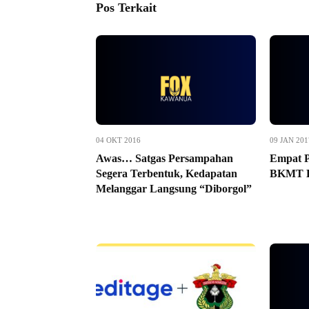
Pos Terkait
04 OKT 2016
09 JAN 201
Awas… Satgas Persampahan
Empat 
Segera Terbentuk, Kedapatan
BKMT B
Melanggar Langsung “Diborgol”