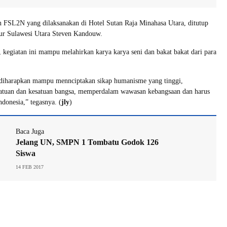
 FSL2N yang dilaksanakan di Hotel Sutan Raja Minahasa Utara, ditutup
ur Sulawesi Utara Steven Kandouw.
kegiatan ini mampu melahirkan karya karya seni dan bakat bakat dari para
a diharapkan mampu mennciptakan sikap humanisme yang tinggi,
atuan dan kesatuan bangsa, memperdalam wawasan kebangsaan dan harus
ndonesia,” tegasnya. (
jly
)
Baca Juga
Jelang UN, SMPN 1 Tombatu Godok 126
Siswa
14 FEB 2017