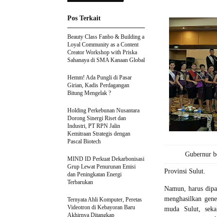
Pos Terkait
Beauty Class Fanbo & Building a
Loyal Community as a Content
Creator Workshop with Priska
Sahanaya di SMA Kanaan Global
Hemm! Ada Pungli di Pasar
Girian, Kadis Perdagangan
Bitung Mengelak ?
Holding Perkebunan Nusantara
Dorong Sinergi Riset dan
Industri, PT RPN Jalin
Kemitraan Strategis dengan
Pascal Biotech
Gubernur be
MIND ID Perkuat Dekarbonisasi
Grup Lewat Penurunan Emisi
Provinsi Sulut.
dan Peningkatan Energi
Terbarukan
Namun, harus dipa
menghasilkan gene
Ternyata Ahli Komputer, Peretas
Videotron di Kebayoran Baru
muda Sulut, seka
Akhirnya Ditangkap