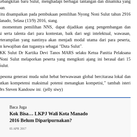
ebangkitan baru Sulut, menghadapi berbagai tantangan dan dinamika yang
pan.
itu disampaikan pada pembukaan pemilihan Nyong Noni Sulut tahun 2916
anado, Selasa (13/9) 2016, siang.
, momentum pemilihan NNS, dapat dijadikan ajang pengembangan dan
i serta talenta dari para kontestan, baik dari segi intelektual, wawasan,
eterampilan yang nantinya akan menjadi modal utama dari para peserta,
 kewajiban dan tugasnya sebagai “Duta Sulut”.
KK Sulut Dr Kartika Devi Tanos MARS selaku Ketua Panitia Pelaksana
oni Sulut melaporkan peserta yang mengikuti ajang ini berasal dari 15
Sulut.
pesona generasi muda sulut hebat berwawasan global bercitarasa lokal dan
tkan kompetensi maksimal potensi menangkan kompetisi,” tambah isteri
rs Steven Kandouw ini. (jelly siwy)
Baca Juga
Kok Bisa… LKPJ Wali Kota Manado
2016 Belum Diparipurnakan?
05 APR 2017