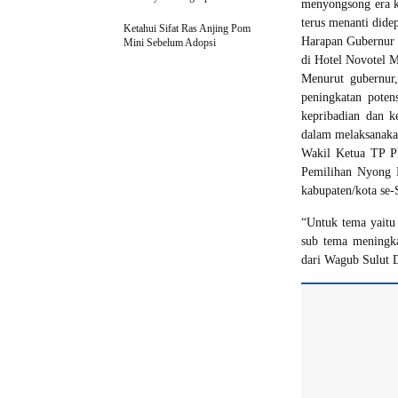
menyongsong era k
terus menanti dide
Ketahui Sifat Ras Anjing Pom
Harapan Gubernur 
Mini Sebelum Adopsi
di Hotel Novotel M
Menurut gubernur
peningkatan potens
kepribadian dan k
dalam melaksanakan
Wakil Ketua TP P
Pemilihan Nyong N
kabupaten/kota se-
“Untuk tema yaitu 
sub tema meningka
dari Wagub Sulut D