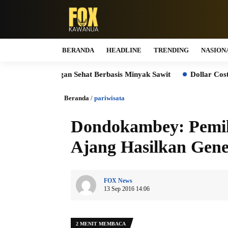
BERANDA
HEADLINE
TRENDING
NASION
angan Sehat Berbasis Minyak Sawit
Dollar Cost Averaging d
Beranda
/
pariwisata
Dondokambey: Pemil
Ajang Hasilkan Gene
FOX News
13 Sep 2016 14:06
2 MENIT MEMBACA