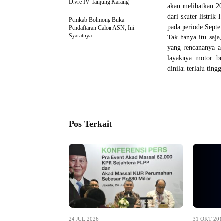
Divre IV Tanjung Karang
akan melibatkan 20
dari skuter listri
Pemkab Bolmong Buka
pada periode Septe
Pendaftaran Calon ASN, Ini
Syaratnya
Tak hanya itu saja
yang rencananya a
layaknya motor be
dinilai terlalu tin
Pos Terkait
24 JUL 2026
31 OKT 20