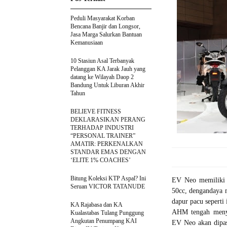
Peduli Masyarakat Korban
Bencana Banjir dan Longsor,
Jasa Marga Salurkan Bantuan
Kemanusiaan
10 Stasiun Asal Terbanyak
Pelanggan KA Jarak Jauh yang
datang ke Wilayah Daop 2
Bandung Untuk Liburan Akhir
Tahun
BELIEVE FITNESS
DEKLARASIKAN PERANG
TERHADAP INDUSTRI
“PERSONAL TRAINER”
AMATIR: PERKENALKAN
STANDAR EMAS DENGAN
‘ELITE 1% COACHES’
Bitung Koleksi KTP Aspal? Ini
EV Neo memiliki m
Seruan VICTOR TATANUDE
50cc, dengandaya
dapur pacu sepert
KA Rajabasa dan KA
AHM tengah menyi
Kualastabas Tulang Punggung
Angkutan Penumpang KAI
EV Neo akan dipas