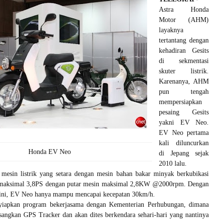
Astra Honda
Motor (AHM)
layaknya
tertantang dengan
kehadiran Gesits
di sekmentasi
skuter listrik.
Karenanya, AHM
pun tengah
mempersiapkan
pesaing Gesits
yakni EV Neo.
EV Neo pertama
kali diluncurkan
Honda EV Neo
di Jepang sejak
2010 lalu.
esin listrik yang setara dengan mesin bahan bakar minyak berkubikasi
 maksimal 3,8PS dengan putar mesin maksimal 2,8KW @2000rpm. Dengan
i ini, EV Neo hanya mampu mencapai kecepatan 30km/h.
apkan program bekerjasama dengan Kementerian Perhubungan, dimana
angkan GPS Tracker dan akan dites berkendara sehari-hari yang nantinya