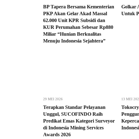
BP Tapera Bersama Kementerian
Golkar 
PKP Akan Gelar Akad Massal
Untuk P
62.000 Unit KPR Subsidi dan
KUR Perumahan Sebesar Rp880
Miliar “Hunian Berkualitas
Menuju Indonesia Sejahtera”
29 MEI 2026
13 MEI 20
Terapkan Standar Pelayanan
Tokocry
Unggul, SUCOFINDO Raih
Penggun
Predikat Emas Kategori Surveyor
Keperca
di Indonesia Mining Services
Indones
Awards 2026