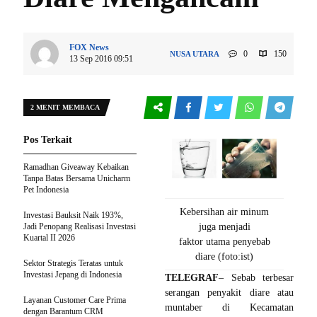
FOX News
0
150
NUSA UTARA
13 Sep 2016 09:51
2 MENIT MEMBACA
Pos Terkait
Ramadhan Giveaway Kebaikan
Tanpa Batas Bersama Unicharm
Pet Indonesia
Kebersihan air minum
Investasi Bauksit Naik 193%,
Jadi Penopang Realisasi Investasi
juga menjadi
Kuartal II 2026
faktor utama penyebab
diare (foto:ist)
Sektor Strategis Teratas untuk
Investasi Jepang di Indonesia
TELEGRAF
– Sebab terbesar
serangan penyakit diare atau
Layanan Customer Care Prima
muntaber di Kecamatan
dengan Barantum CRM