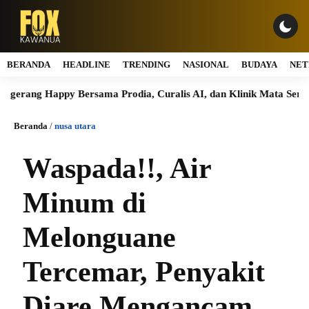
BERANDA
HEADLINE
TRENDING
NASIONAL
BUDAYA
NET
ng Happy Bersama Prodia, Curalis AI, dan Klinik Mata Serpong Per
Beranda
/
nusa utara
Waspada!!, Air
Minum di
Melonguane
Tercemar, Penyakit
Diare Mengancam