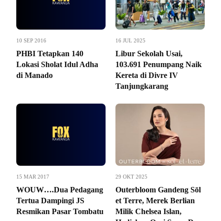
10 SEP 2016
16 JUL 2025
PHBI Tetapkan 140
Libur Sekolah Usai,
Lokasi Sholat Idul Adha
103.691 Penumpang Naik
di Manado
Kereta di Divre IV
Tanjungkarang
15 MAR 2017
29 OKT 2025
WOUW….Dua Pedagang
Outerbloom Gandeng Sōl
Tertua Dampingi JS
et Terre, Merek Berlian
Resmikan Pasar Tombatu
Milik Chelsea Islan,