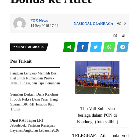
FOX News
0
NASIONAL
OLAHRAGA
14 Sep 2016 17:24
141
2 MENIT MEMBACA
Pos Terkait
Panduan Lengkap Memilih Besi
Plat untuk Rumah dan Proyek:
Jenis, Fungsi, dan Tips Pemilihan
Semakin Berkah, Dana Kelolaan
Produk Reksa Dana Pasar Uang
Syariah BRI-MI Tembus Rp1
Tim Voli Sulut siap
Triliun
berlaga dalam PON di
Dirut KAI Tinjau LRT
Bandung. (foto:solihin)
Jabodebek, Pastikan Kesiapan
Layanan Angkutan Lebaran 2026
TELEGRAF-
Atlet bola voli