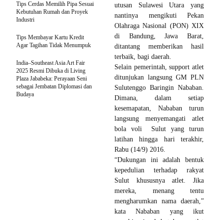
Tips Cerdas Memilih Pipa Sesuai
utusan Sulawesi Utara yang
Kebutuhan Rumah dan Proyek
nantinya mengikuti Pekan
Industri
Olahraga Nasional (PON) XIX
di Bandung, Jawa Barat,
Tips Membayar Kartu Kredit
Agar Tagihan Tidak Menumpuk
ditantang memberikan hasil
terbaik, bagi daerah.
India–Southeast Asia Art Fair
Selain pemerintah, support atlet
2025 Resmi Dibuka di Living
ditunjukan langsung GM PLN
Plaza Jababeka: Perayaan Seni
sebagai Jembatan Diplomasi dan
Sulutenggo Baringin Nababan.
Budaya
Dimana, dalam setiap
kesemapatan, Nababan turun
langsung menyemangati atlet
bola voli Sulut yang turun
latihan hingga hari terakhir,
Rabu (14/9) 2016.
“Dukungan ini adalah bentuk
kepedulian terhadap rakyat
Sulut khususnya atlet. Jika
mereka, menang tentu
mengharumkan nama daerah,”
kata Nababan yang ikut