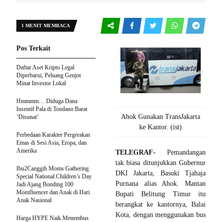
1 MENIT MEMBACA
Pos Terkait
Daftar Aset Kripto Legal
Diperbarui, Peluang Genjot
Minat Investor Lokal
Hmmmm… Diduga Dana
Insentif Pala di Tondano Barat
Ahok Gunakan TransJakarta
‘Disunat’
ke Kantor. (ist)
Perbedaan Karakter Pergerakan
Emas di Sesi Asia, Eropa, dan
Amerika
TELEGRAF-
Pemandangan
tak biasa ditunjukkan Gubernur
Ibu2Canggih Moms Gathering
DKI Jakarta, Basuki Tjahaja
Special National Children’s Day
Purnana alias Ahok. Mantan
Jadi Ajang Bonding 100
Momfluencer dan Anak di Hari
Bupati Belitung Timur itu
Anak Nasional
berangkat ke kantornya, Balai
Kota, dengan menggunakan bus
Harga HYPE Naik Menembus