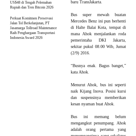
baru TransJakarta.
US$48 di Tengah Pelemahan
Rupiah dan Tren Bitcoin 2026
Bus super mewah buatan
Perkuat Komitmen Preservasi
Mercedes Benz ini pun berhenti
Jalan Tol Berkelanjutan, PT
di Halte Balai Kota, tempat di
Jasamarga Tollroad Maintenance
Raih Penghargaan Transportasi
mana Ahok menjalankan roda
Indonesia Award 2026
pemerintaha DKI Jakarta,
sekitar pukul 08.00 Wib, Jumat
(2/9) 2016.
“Busnya enak. Bagus banget,”
kata Ahok.
Menurut Ahok, bus ini seperti
naik Kijang Inova. Posisi kursi
dan suspensinya memberikan
kesan nyaman buat Ahok.
Bus ini memang belum
mengangkut penumpang. Ahok
adalah orang pertama yang
menumpanginya yang sekaligus