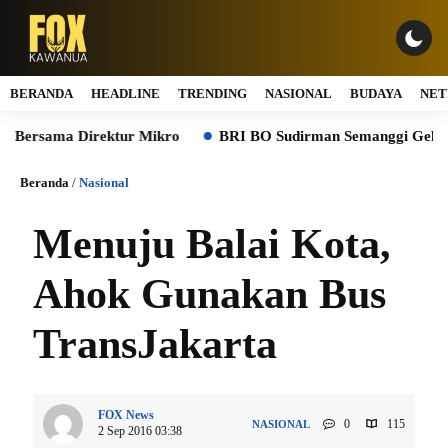
BERANDA
HEADLINE
TRENDING
NASIONAL
BUDAYA
NET
ersama Direktur Mikro
BRI BO Sudirman Semanggi Gelar Simu
Beranda
/
Nasional
Menuju Balai Kota,
Ahok Gunakan Bus
TransJakarta
FOX News
0
115
NASIONAL
2 Sep 2016 03:38