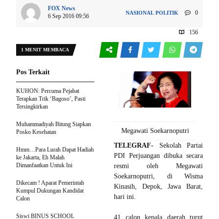
FOX News
0
NASIONAL
POLITIK
6 Sep 2016 09:56
156
1 MENIT MEMBACA
Pos Terkait
KUHON: Percuma Pejabat
Terapkan Trik ‘Bagoso’, Pasti
Tersingkirkan
Muhammadiyah Bitung Siapkan
Megawati Soekarnoputri
Posko Kesehatan
TELEGRAF-
Sekolah Partai
Hmm…Para Lurah Dapat Hadiah
PDI Perjuangan dibuka secara
ke Jakarta, Eh Malah
Dimanfaatkan Untuk Ini
resmi oleh Megawati
Soekarnoputri, di Wisma
Dikecam ! Aparat Pemerintah
Kinasih, Depok, Jawa Barat,
Kumpul Dukungan Kandidat
hari ini.
Calon
Siswi BINUS SCHOOL
41 calon kepala daerah turut