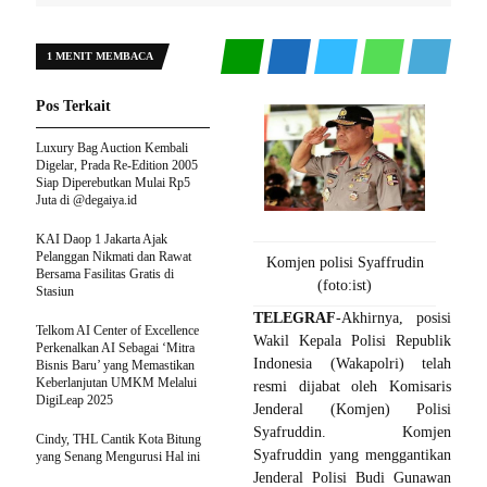
1 MENIT MEMBACA
Pos Terkait
Luxury Bag Auction Kembali
Digelar, Prada Re-Edition 2005
Siap Diperebutkan Mulai Rp5
Juta di @degaiya.id
KAI Daop 1 Jakarta Ajak
Pelanggan Nikmati dan Rawat
Komjen polisi Syaffrudin
Bersama Fasilitas Gratis di
(foto:ist)
Stasiun
TELEGRAF
-Akhirnya, posisi
Telkom AI Center of Excellence
Wakil Kepala Polisi Republik
Perkenalkan AI Sebagai ‘Mitra
Indonesia (Wakapolri) telah
Bisnis Baru’ yang Memastikan
Keberlanjutan UMKM Melalui
resmi dijabat oleh Komisaris
DigiLeap 2025
Jenderal (Komjen) Polisi
Syafruddin. Komjen
Cindy, THL Cantik Kota Bitung
Syafruddin yang menggantikan
yang Senang Mengurusi Hal ini
Jenderal Polisi Budi Gunawan