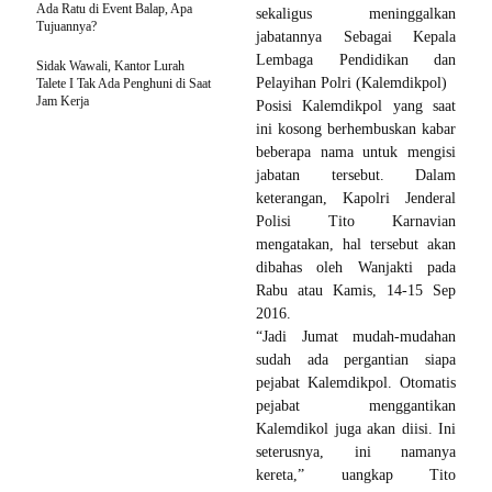
Ada Ratu di Event Balap, Apa
sekaligus meninggalkan
Tujuannya?
jabatannya Sebagai Kepala
Lembaga Pendidikan dan
Sidak Wawali, Kantor Lurah
Pelayihan Polri (Kalemdikpol)
Talete I Tak Ada Penghuni di Saat
Jam Kerja
Posisi Kalemdikpol yang saat
ini kosong berhembuskan kabar
beberapa nama untuk mengisi
jabatan tersebut. Dalam
keterangan, Kapolri Jenderal
Polisi Tito Karnavian
mengatakan, hal tersebut akan
dibahas oleh Wanjakti pada
Rabu atau Kamis, 14-15 Sep
2016.
“Jadi Jumat mudah-mudahan
sudah ada pergantian siapa
pejabat Kalemdikpol. Otomatis
pejabat menggantikan
Kalemdikol juga akan diisi. Ini
seterusnya, ini namanya
kereta,” uangkap Tito