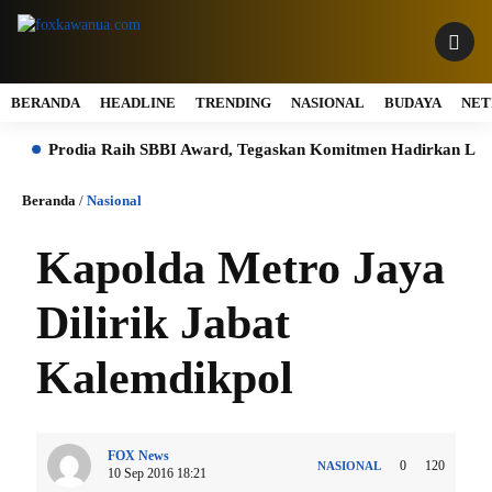
BERANDA
HEADLINE
TRENDING
NASIONAL
BUDAYA
NET
Prodia Raih SBBI Award, Tegaskan Komitmen Hadirkan Layanan 
Beranda
/
Nasional
Kapolda Metro Jaya
Dilirik Jabat
Kalemdikpol
FOX News
0
120
NASIONAL
10 Sep 2016 18:21