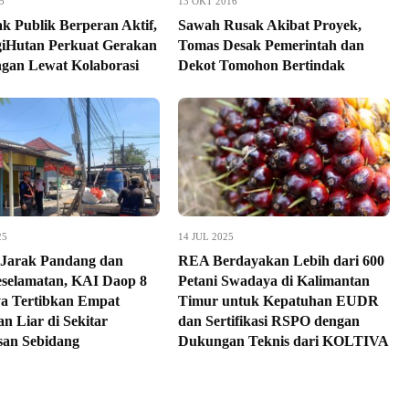
5
13 OKT 2016
k Publik Berperan Aktif,
Sawah Rusak Akibat Proyek,
iHutan Perkuat Gerakan
Tomas Desak Pemerintah dan
gan Lewat Kolaborasi
Dekot Tomohon Bertindak
25
14 JUL 2025
 Jarak Pandang dan
REA Berdayakan Lebih dari 600
selamatan, KAI Daop 8
Petani Swadaya di Kalimantan
a Tertibkan Empat
Timur untuk Kepatuhan EUDR
n Liar di Sekitar
dan Sertifikasi RSPO dengan
asan Sebidang
Dukungan Teknis dari KOLTIVA