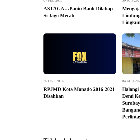
07 FEB 2017
30 JUN 202
ASTAGA…Panin Bank Dilahap
Mengaja
Si Jago Merah
Lindung
Lingkun
26 OKT 2016
04 AGU 20
RPJMD Kota Manado 2016-2021
Halangi
Disahkan
Demi Ke
Surabay
Banguna
Perlint