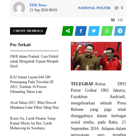
FOX News
0
NASIONAL
POLITIK
21 Sep 2016 09:03
112
3 MENIT MEMBACA
Pos Terkait
OKR dalam Praktek: Cara Efektif
untuk Mengubah Tujuan Menjadi
Hasil
KAI Sumut Layani 644.500
Penumpang Pada Triwulan III
TELEGRAF-
Ketua DPD
2025, Tumbuh 10 Persen
Partai Golkar DKI Jakarta,
Dibanding Tahun Lalu
Fayakhun Andriadi,
Awal Tahun 2017, 80an Desa di
mengeluarkan sebuah Press
Minahasa Gelar Pilhut Tahap Dua
Release yang juga telah
diunggahnya dalam berbagai
Krisis Air, Lurah Pinaras Tutup
sosial media, pada Rabu, 21
Kamar Mesin Air Bor, Lurah
Melancong ke Surabaya
September 2016. Adapun dalam
pernyataan pers tersebut