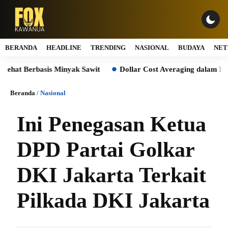
BERANDA
HEADLINE
TRENDING
NASIONAL
BUDAYA
NET
rbasis Minyak Sawit
Dollar Cost Averaging dalam Reksa Dan
Beranda
/
Nasional
Ini Penegasan Ketua
DPD Partai Golkar
DKI Jakarta Terkait
Pilkada DKI Jakarta