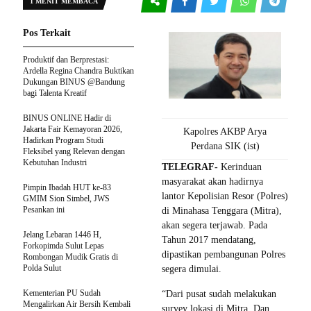
1 MENIT MEMBACA
Pos Terkait
Produktif dan Berprestasi:
Ardella Regina Chandra Buktikan
Dukungan BINUS @Bandung
bagi Talenta Kreatif
BINUS ONLINE Hadir di
Jakarta Fair Kemayoran 2026,
Kapolres AKBP Arya
Hadirkan Program Studi
Perdana SIK (ist)
Fleksibel yang Relevan dengan
Kebutuhan Industri
TELEGRAF-
Kerinduan
masyarakat akan hadirnya
Pimpin Ibadah HUT ke-83
lantor Kepolisian Re‎sor (Polres)
GMIM Sion Simbel, JWS
Pesankan ini
di Minahasa Tenggara (Mitra),
akan segera terjawab. Pada
Jelang Lebaran 1446 H,
Tahun 2017 mendatang,
Forkopimda Sulut Lepas
dipastikan pembangunan Polres
Rombongan Mudik Gratis di
Polda Sulut
segera dimulai.
Kementerian PU Sudah
“Dari pusat sudah melakukan
Mengalirkan Air Bersih Kembali
survey lokasi di Mitra. Dan