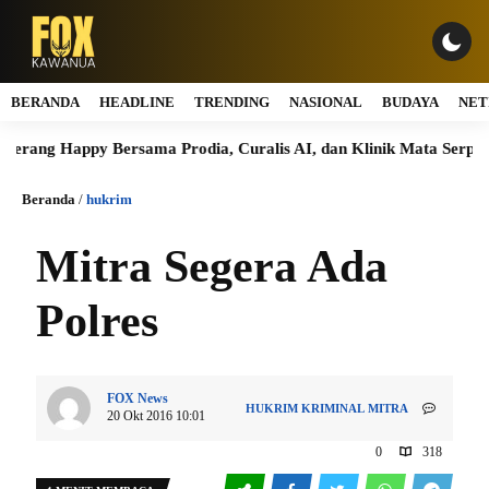
BERANDA
HEADLINE
TRENDING
NASIONAL
BUDAYA
NET
ng Happy Bersama Prodia, Curalis AI, dan Klinik Mata Serpong Perl
Beranda
/
hukrim
Mitra Segera Ada
Polres
FOX News
HUKRIM
KRIMINAL
MITRA
20 Okt 2016 10:01
0
318