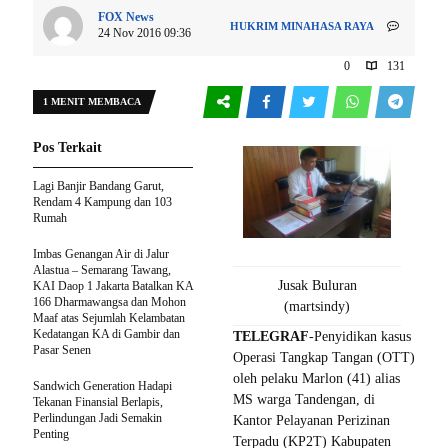
FOX News
HUKRIM
MINAHASA RAYA
24 Nov 2016 09:36
0
131
1 MENIT MEMBACA
Pos Terkait
Lagi Banjir Bandang Garut,
Rendam 4 Kampung dan 103
Rumah
Imbas Genangan Air di Jalur
Alastua – Semarang Tawang,
Jusak Buluran
KAI Daop 1 Jakarta Batalkan KA
166 Dharmawangsa dan Mohon
(martsindy)
Maaf atas Sejumlah Kelambatan
Kedatangan KA di Gambir dan
TELEGRAF
-Penyidikan kasus
Pasar Senen
Operasi Tangkap Tangan (OTT)
oleh pelaku Marlon (41) alias
Sandwich Generation Hadapi
MS warga Tandengan, di
Tekanan Finansial Berlapis,
Perlindungan Jadi Semakin
Kantor Pelayanan Perizinan
Penting
Terpadu (KP2T) Kabupaten