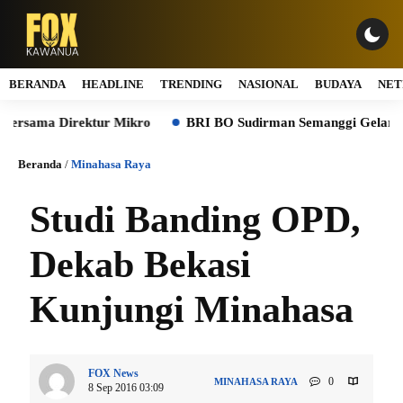
BERANDA
HEADLINE
TRENDING
NASIONAL
BUDAYA
NET
ama Direktur Mikro
BRI BO Sudirman Semanggi Gelar Simulas
Beranda
/
Minahasa Raya
Studi Banding OPD,
Dekab Bekasi
Kunjungi Minahasa
FOX News
0
MINAHASA RAYA
8 Sep 2016 03:09