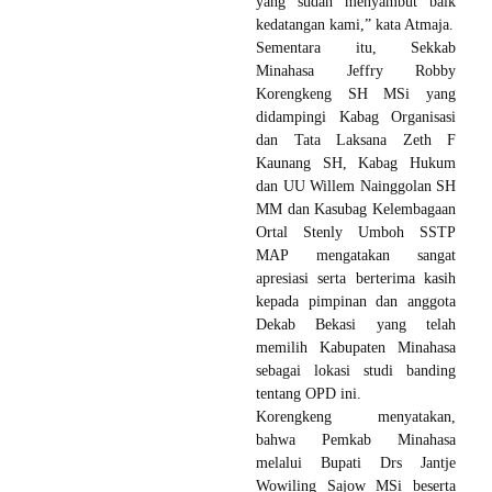
yang sudah menyambut baik
kedatangan kami,” kata Atmaja.
Sementara itu, Sekkab
Minahasa Jeffry Robby
Korengkeng SH MSi yang
didampingi Kabag Organisasi
dan Tata Laksana Zeth F
Kaunang SH, Kabag Hukum
dan UU Willem Nainggolan SH
MM dan Kasubag Kelembagaan
Ortal Stenly Umboh SSTP
MAP mengatakan sangat
apresiasi serta berterima kasih
kepada pimpinan dan anggota
Dekab Bekasi yang telah
memilih Kabupaten Minahasa
sebagai lokasi studi banding
tentang OPD ini.
Korengkeng menyatakan,
bahwa Pemkab Minahasa
melalui Bupati Drs Jantje
Wowiling Sajow MSi beserta