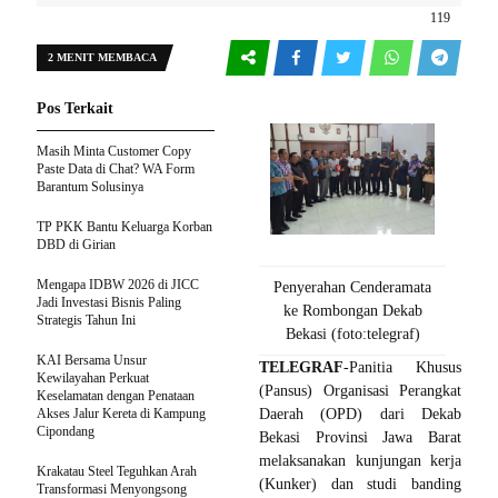
119
2 MENIT MEMBACA
Pos Terkait
Masih Minta Customer Copy
Paste Data di Chat? WA Form
Barantum Solusinya
TP PKK Bantu Keluarga Korban
DBD di Girian
Mengapa IDBW 2026 di JICC
Penyerahan Cenderamata
Jadi Investasi Bisnis Paling
ke Rombongan Dekab
Strategis Tahun Ini
Bekasi (foto:telegraf)
KAI Bersama Unsur
TELEGRAF
-Panitia Khusus
Kewilayahan Perkuat
(Pansus) Organisasi Perangkat
Keselamatan dengan Penataan
Akses Jalur Kereta di Kampung
Daerah (OPD) dari Dekab
Cipondang
Bekasi Provinsi Jawa Barat
melaksanakan kunjungan kerja
Krakatau Steel Teguhkan Arah
(Kunker) dan studi banding
Transformasi Menyongsong