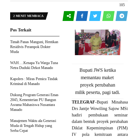
105
2 MENIT MEMBACA
Pos Terkait
Timah Panas Manguni, Hentikan
Residivis Perampok Dokter
Muda
WAH….Kenapa Ya Warga Tuna
Netra Duduki Dekot Manado
Bupati JWS ketika
memantau maket
Kapolres : Miras Pemicu Tindak
Kriminal di Manado
proyek perubahan
milik peserta, pagi tadi.
Dukung Program Generasi Emas
2045, Kementerian PU Bangun
TELEGRAF
-Bupati Minahasa
Asrama Mahasiswa Nusantara
Drs Jantje Wowiling Sajow MSi
Manado
hadiri pembukaan seminar
Manajemen Waktu ala Generasi
dalam bentuk proyek perubahan
Muda di Tengah Hidup yang
Diklat Kepemimpinan (PIM)
Serba Cepat
IV pola kemitraan antara