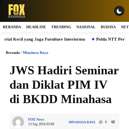
BERANDA
HEADLINE
TRENDING
NASIONAL
BUDAYA
NET
 Kecil yang Jaga Furniture Interiormu
Polda NTT Perkuat Siner
Beranda
/
Minahasa Raya
JWS Hadiri Seminar
dan Diklat PIM IV
di BKDD Minahasa
FOX News
0
MINAHASA RAYA
13 Sep 2016 03:09