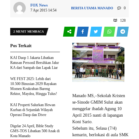
FOX News
0
BERITA UTAMA
MANADO
7 Apr 2015 14:54
128
2 MENIT MEMBACA
Pos Terkait
KAI Daop 1 Jakarta Libatkan
Ratusan Personil Bersihkan Jalur
KA dari Sampah dan Lapak Liar
WE FEST 2025: Lebih dari
10.500 Binusian 2029 Rayakan
Momen Keakraban Bareng
Rektor, Maydea, Hingga Tulus!
Manado MS,–Sekolah Kristen
se-Sinode GMIM Sulut akan
KAI Properti Salurkan Hewan
menggelar ibadah Agung 10
Kurban di Sejumlah Wilayah
Operasi Daop dan Divre
April 2015 nanti di lapangan
Koni Sario.
Digelar 24 April, Bible Study
Sebelum itu, Selasa (7/4)
GMS-TOS Libatkan 500 Anak di
kemarin, berlokasi di aula SMK
Kota Manado