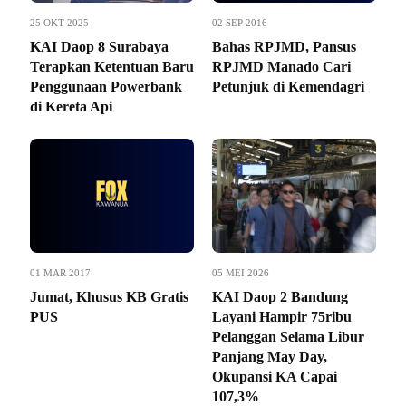
25 OKT 2025
02 SEP 2016
KAI Daop 8 Surabaya
Bahas RPJMD, Pansus
Terapkan Ketentuan Baru
RPJMD Manado Cari
Penggunaan Powerbank
Petunjuk di Kemendagri
di Kereta Api
01 MAR 2017
05 MEI 2026
Jumat, Khusus KB Gratis
KAI Daop 2 Bandung
PUS
Layani Hampir 75ribu
Pelanggan Selama Libur
Panjang May Day,
Okupansi KA Capai
107,3%