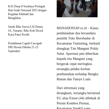
KAI Daop 8 Surabaya Peringati
Hari Anak Nasional 2025 dengan
Kegiatan Edukatif dan
Menghibur
Sindir Rilis Survei LSI Denny
MANADOSIAP.co.id – Kasus
JA, Yunarto: Rilis Kok Dicicil
pembunuhan dua bersaudara
Kaya Panci Kredit
pemilik Toko Borobudur di
Pendaftaran Cagub-Cawagub
Kecamatan Tuminting, berhasil
DKI Resmi Dibuka 21-23
diungkap Tim Manguni Polda
September
Sulut. Apresiasi pun diberikan
kepada tim Manguni yang
bergerak cepat meringkus
tersangka pelaku korban
pembunuhan terhadap Hengky
Rustan dan Tansye Liani.
Dari informasi yang
dirangkum, tersangka berinisial
EG alias Emon (44) dibekuk di
Perum Kombos Permai,
Kecamatan Singkil yang