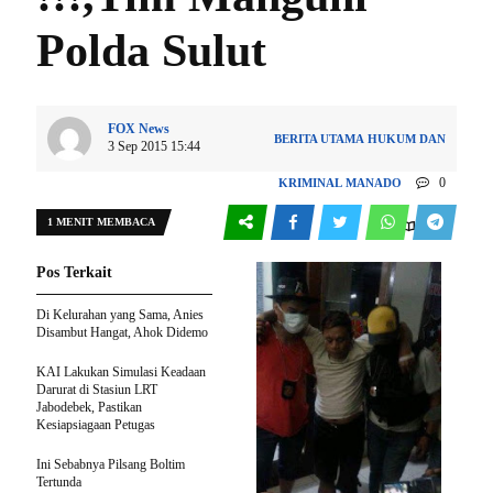
Polda Sulut
FOX News
BERITA UTAMA
HUKUM DAN
3 Sep 2015 15:44
0
KRIMINAL
MANADO
1 MENIT MEMBACA
142
Pos Terkait
Di Kelurahan yang Sama, Anies
Disambut Hangat, Ahok Didemo
KAI Lakukan Simulasi Keadaan
Darurat di Stasiun LRT
Jabodebek, Pastikan
Kesiapsiagaan Petugas
Ini Sebabnya Pilsang Boltim
Tertunda