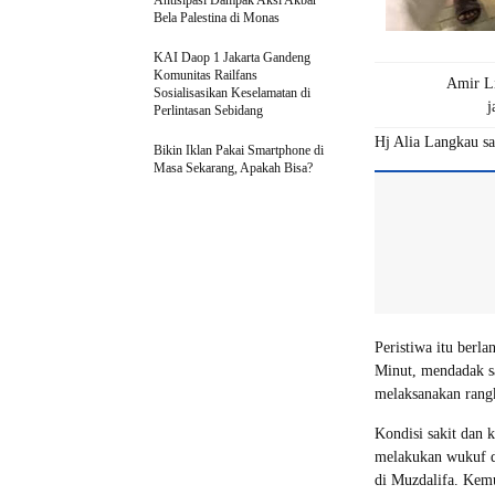
Antisipasi Dampak Aksi Akbar
Bela Palestina di Monas
KAI Daop 1 Jakarta Gandeng
Komunitas Railfans
Amir Li
Sosialisasikan Keselamatan di
j
Perlintasan Sebidang
Hj Alia Langkau sa
Bikin Iklan Pakai Smartphone di
Masa Sekarang, Apakah Bisa?
Peristiwa itu berl
Minut, mendadak sa
melaksanakan rangk
Kondisi sakit dan 
melakukan wukuf di
di Muzdalifa. Kem