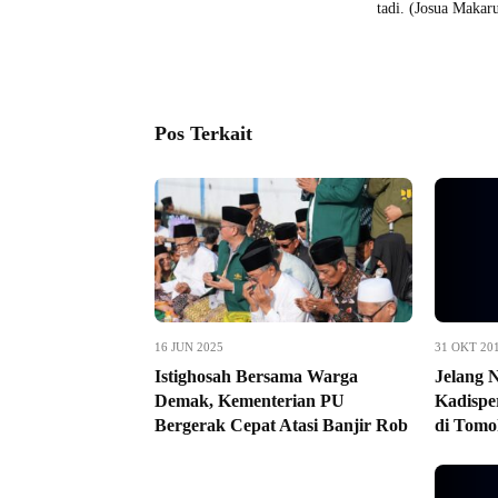
tadi. (Josua Makar
Pos Terkait
16 JUN 2025
31 OKT 20
Istighosah Bersama Warga
Jelang 
Demak, Kementerian PU
Kadispe
Bergerak Cepat Atasi Banjir Rob
di Tom