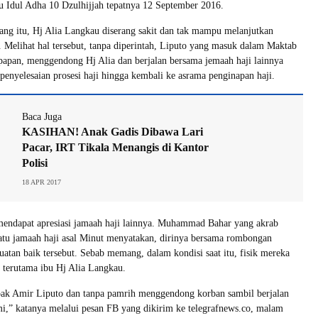
au Idul Adha 10 Dzulhijjah tepatnya 12 September 2016.
jang itu, Hj Alia Langkau diserang sakit dan tak mampu melanjutkan
. Melihat hal tersebut, tanpa diperintah, Liputo yang masuk dalam Maktab
papan, menggendong Hj Alia dan berjalan bersama jemaah haji lainnya
penyelesaian prosesi haji hingga kembali ke asrama penginapan haji.
Baca Juga
KASIHAN! Anak Gadis Dibawa Lari
Pacar, IRT Tikala Menangis di Kantor
Polisi
18 APR 2017
mendapat apresiasi jamaah haji lainnya. Muhammad Bahar yang akrab
satu jamaah haji asal Minut menyatakan, dirinya bersama rombongan
uatan baik tersebut. Sebab memang, dalam kondisi saat itu, fisik mereka
 terutama ibu Hj Alia Langkau.
 pak Amir Liputo dan tanpa pamrih menggendong korban sambil berjalan
,” katanya melalui pesan FB yang dikirim ke telegrafnews.co, malam