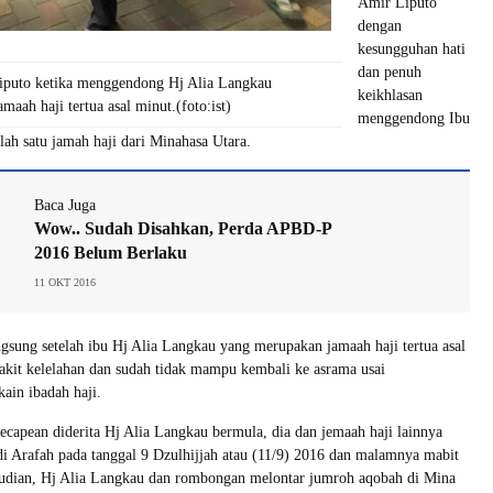
Amir Liputo
dengan
kesungguhan hati
dan penuh
puto ketika menggendong Hj Alia Langkau
keikhlasan
amaah haji tertua asal minut.(foto:ist)
menggendong Ibu
lah satu jamah haji dari Minahasa Utara.
Baca Juga
Wow.. Sudah Disahkan, Perda APBD-P
2016 Belum Berlaku
11 OKT 2016
angsung setelah ibu Hj Alia Langkau yang merupakan jamaah haji tertua asal
kit kelelahan dan sudah tidak mampu kembali ke asrama usai
ain ibadah haji.
kecapean diderita Hj Alia Langkau bermula, dia dan jemaah haji lainnya
 Arafah pada tanggal 9 Dzulhijjah atau (11/9) 2016 dan malamnya mabit
udian, Hj Alia Langkau dan rombongan melontar jumroh aqobah di Mina