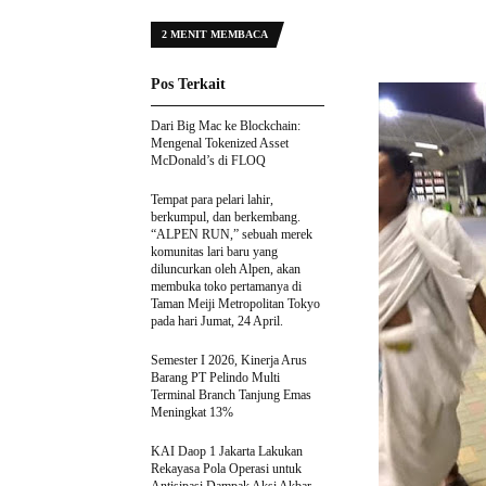
2 MENIT MEMBACA
Pos Terkait
Dari Big Mac ke Blockchain:
Mengenal Tokenized Asset
McDonald’s di FLOQ
Tempat para pelari lahir,
berkumpul, dan berkembang.
“ALPEN RUN,” sebuah merek
komunitas lari baru yang
diluncurkan oleh Alpen, akan
membuka toko pertamanya di
Taman Meiji Metropolitan Tokyo
pada hari Jumat, 24 April.
Semester I 2026, Kinerja Arus
Barang PT Pelindo Multi
Terminal Branch Tanjung Emas
Meningkat 13%
KAI Daop 1 Jakarta Lakukan
Rekayasa Pola Operasi untuk