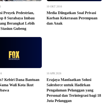
5
10 OKT 2016
si Proyek Pedestrian,
Media Diingatkan Soal Privasi
p 8 Surabaya Imbau
Korban Kekerasan Perempuan
ng Berangkat Lebih
dan Anak
 Stasiun Gubeng
16
10 APR 2026
h? Kebiri Dana Bantuan
Erajaya Manfaatkan Solusi
 Nama Wali Kota Ikut
Salesforce untuk Hadirkan
-bawa
Pengalaman Pelanggan yang
Personal dan Terintegrasi bagi 18
Juta Pelanggan