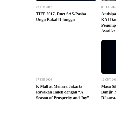
03 FEB 2017
05 JUL 202
TIFF 2017, Duet SAS-Pasha
Antisipa
Ungu Bakal Ditunggu
KAI Dao
Penumpa
Awal ke
07 FEB 2026
12 OKT 20
K Mall at Menara Jakarta
Masa Si
Rayakan Imlek dengan “A
Banjir,
Season of Prosperity and Joy”
Dibawa