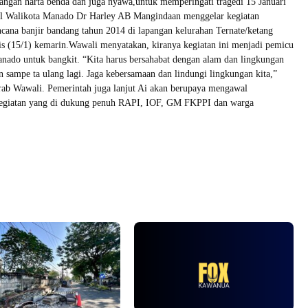
ngan harta benda dan juga nyawa,untuk memperingati tragedi 15 Januari
il Walikota Manado Dr Harley AB Mangindaan menggelar kegiatan
cana banjir bandang tahun 2014 di lapangan kelurahan Ternate/ketang
 (15/1) kemarin.Wawali menyatakan, kiranya kegiatan ini menjadi pemicu
nado untuk bangkit. “Kita harus bersahabat dengan alam dan lingkungan
n sampe ta ulang lagi. Jaga kebersamaan dan lindungi lingkungan kita,”
rab Wawali. Pemerintah juga lanjut Ai akan berupaya mengawal
kegiatan yang di dukung penuh RAPI, IOF, GM FKPPI dan warga