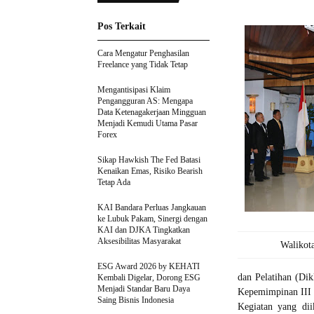
Pos Terkait
Cara Mengatur Penghasilan
Freelance yang Tidak Tetap
Mengantisipasi Klaim
Pengangguran AS: Mengapa
Data Ketenagakerjaan Mingguan
Menjadi Kemudi Utama Pasar
Forex
Sikap Hawkish The Fed Batasi
Kenaikan Emas, Risiko Bearish
Tetap Ada
KAI Bandara Perluas Jangkauan
ke Lubuk Pakam, Sinergi dengan
KAI dan DJKA Tingkatkan
Aksesibilitas Masyarakat
Walikota
ESG Award 2026 by KEHATI
dan Pelatihan (Dik
Kembali Digelar, Dorong ESG
Menjadi Standar Baru Daya
Kepemimpinan III 
Saing Bisnis Indonesia
Kegiatan yang dii