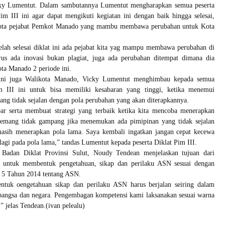
ky Lumentut. Dalam sambutannya Lumentut mengharapkan semua peserta
im III ini agar dapat mengikuti kegiatan ini dengan baik hingga selesai,
cipta pejabat Pemkot Manado yang mambu membawa perubahan untuk Kota
elah selesai diklat ini ada pejabat kita yag mampu membawa perubahan di
s ada inovasi bukan plagiat, juga ada perubahan ditempat dimana dia
ota Manado 2 periode ini.
ini juga Walikota Manado, Vicky Lumentut menghimbau kepada semua
m III ini untuk bisa memiliki kesabaran yang tinggi, ketika menemui
ng tidak sejalan dengan pola perubahan yang akan diterapkannya.
bar serta membuat strategi yang terbaik ketika kita mencoba menerapkan
emang tidak gampang jika menemukan ada pimipinan yang tidak sejalan
masih menerapkan pola lama. Saya kembali ingatkan jangan cepat kecewa
agi pada pola lama,” tandas Lumentut kepada peserta Diklat Pim III.
 Badan Diklat Provinsi Sulut, Noudy Tendean menjelaskan tujuan dari
i untuk membentuk pengetahuan, sikap dan perilaku ASN sesuai dengan
5 Tahun 2014 tentang ASN.
ntuk oengetahuan sikap dan perilaku ASN harus berjalan seiring dalam
 bangsa dan negara. Pengembagan kompetensi kami laksanakan sesuai warna
 jelas Tendean.(ivan pelealu)