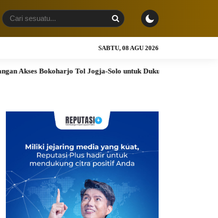
SABTU, 08 AGU 2026
koharjo Tol Jogja-Solo untuk Dukung Konektivitas DIY
Bukt