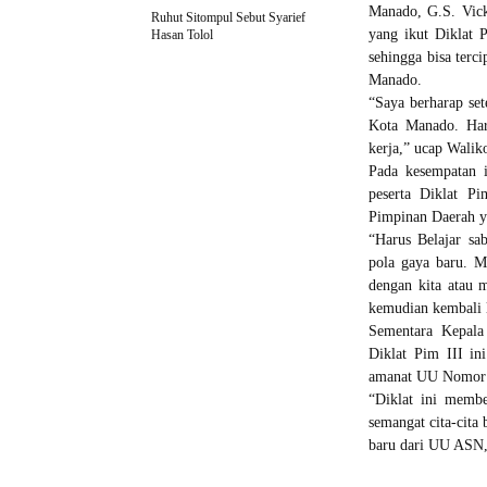
Manado, G.S. Vic
Ruhut Sitompul Sebut Syarief
yang ikut Diklat P
Hasan Tolol
sehingga bisa ter
Manado.
“Saya berharap set
Kota Manado. Haru
kerja,” ucap Walik
Pada kesempatan 
peserta Diklat Pi
Pimpinan Daerah ya
“Harus Belajar sa
pola gaya baru. M
dengan kita atau 
kemudian kembali l
Sementara Kepala
Diklat Pim III in
amanat UU Nomor 
“Diklat ini membe
semangat cita-cita
baru dari UU ASN,”