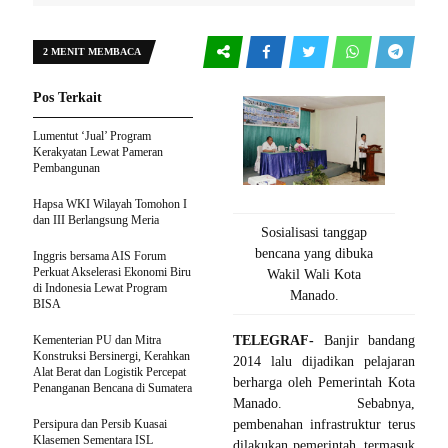
2 MENIT MEMBACA
Pos Terkait
Lumentut ‘Jual’ Program
Kerakyatan Lewat Pameran
Pembangunan
Hapsa WKI Wilayah Tomohon I
dan III Berlangsung Meria
Sosialisasi tanggap
bencana yang dibuka
Inggris bersama AIS Forum
Perkuat Akselerasi Ekonomi Biru
Wakil Wali Kota
di Indonesia Lewat Program
Manado.
BISA
Kementerian PU dan Mitra
TELEGRAF-
Banjir bandang
Konstruksi Bersinergi, Kerahkan
2014 lalu dijadikan pelajaran
Alat Berat dan Logistik Percepat
berharga oleh Pemerintah Kota
Penanganan Bencana di Sumatera
Manado. Sebabnya,
Persipura dan Persib Kuasai
pembenahan infrastruktur terus
Klasemen Sementara ISL
dilakukan pemerintah, termasuk