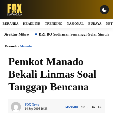
BERANDA
HEADLINE
TRENDING
NASIONAL
BUDAYA
NET
tur Mikro
BRI BO Sudirman Semanggi Gelar Simulasi BCM, Pe
Beranda
/
Manado
Pemkot Manado
Bekali Linmas Soal
Tanggap Bencana
FOX News
0
130
MANADO
14 Sep 2016 16:38