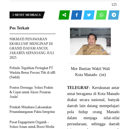
125
1 MENIT MEMBACA
Pos Terkait
NIKMATI PENAWARAN
EKSKLUSIF MENGINAP DI
GRAND DAFAM ANCOL
JAKARTA SEPANJANG JULI
2025
Pefindo Teguhkan Peringkat PT
Mor Bastian Wakil Wali
Waskita Beton Precast Tbk di idB
Kota Manado. (ist)
(Stabil)
Ponton Dermaga: Solusi Praktis
TELEGRAF-
Kerukunan antar
& Cepat untuk Akses Perairan
umat beragama di Kota Manado
Anda!
diakui secara nasional, banyak
daerah lain datang mempelajari
Pemkab Minahasa Laksanakan
Penandatanganan Pakta Integritas
pola hidup orang Manado
dalam menjaga nilai-nilai
Pusat Engagement Organik –
persudaraan, sehingga daerah
Solusi Aman untuk Boost Media