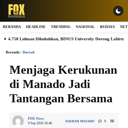
BERANDA
HEADLINE
TRENDING
NASIONAL
BUDAYA
NET
.758 Lulusan Dikukuhkan, BINUS University Dorong Lahirnya Pem
Beranda
/
Daerah
Menjaga Kerukunan
di Manado Jadi
Tantangan Bersama
FOX News
0
DAERAH
MANADO
9 Sep 2016 16:46