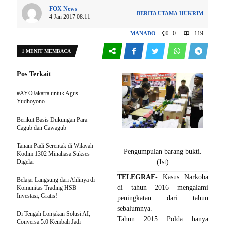
FOX News
BERITA UTAMA
HUKRIM
4 Jan 2017 08:11
0
119
MANADO
1 MENIT MEMBACA
Pos Terkait
#AYOJakarta untuk Agus
Yudhoyono
Berikut Basis Dukungan Para
Cagub dan Cawagub
Tanam Padi Serentak di Wilayah
Pengumpulan barang bukti.
Kodim 1302 Minahasa Sukses
Digelar
(Ist)
TELEGRAF-
Kasus Narkoba
Belajar Langsung dari Ahlinya di
di tahun 2016 mengalami
Komunitas Trading HSB
Investasi, Gratis!
peningkatan dari tahun
sebalumnya.
Di Tengah Lonjakan Solusi AI,
Tahun 2015 Polda hanya
Conversa 5.0 Kembali Jadi