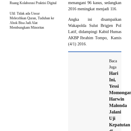
menangani 96 kasus, sedangkan
Ruang Kolaborasi Praktisi Digital
2016 meningkat menjadi 116.
Ulil: Tidak ada Unsur
Melecehkan Quran, Tuduhan ke
Angka ini disampaikan
Ahok Bisa Jadi Alat
Wakapolda Sulut Brigjen Pol
Membungkam Minoritas
Latif, didampingi Kabid Humas
AKBP Ibrahim Tompo, Kamis
(4/1) 2016.
Baca
Juga
Hari
Ini,
Yessi
Momongan
Harwin
Malonda
Jalani
Uji
Kepatutan