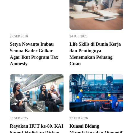
27 SEP 2016
24 JUL 2025
Setya Novanto Imbau
Life Skills di Dunia Kerja
Semua Kader Golkar
dan Pentingnya
Agar Ikut Program Tax
Menemukan Peluang
Amnesty
Cuan
03 SEP 2025
27 FEB 2026
Rayakan HUT ke-80, KAI
Kuasai Bidang
Sumut Hadirkan Diskon
Manufaktur dan Otomotif