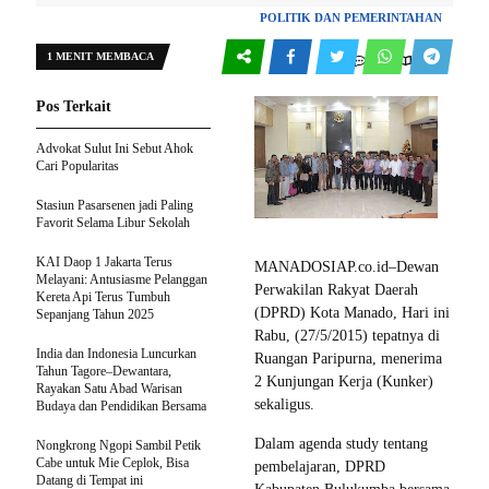
POLITIK DAN PEMERINTAHAN
1 MENIT MEMBACA
0
126
Pos Terkait
Advokat Sulut Ini Sebut Ahok
Cari Popularitas
Stasiun Pasarsenen jadi Paling
Favorit Selama Libur Sekolah
KAI Daop 1 Jakarta Terus
MANADOSIAP.co.id–Dewan
Melayani: Antusiasme Pelanggan
Perwakilan Rakyat Daerah
Kereta Api Terus Tumbuh
(DPRD) Kota Manado, Hari ini
Sepanjang Tahun 2025
Rabu, (27/5/2015) tepatnya di
India dan Indonesia Luncurkan
Ruangan Paripurna, menerima
Tahun Tagore–Dewantara,
2 Kunjungan Kerja (Kunker)
Rayakan Satu Abad Warisan
sekaligus.
Budaya dan Pendidikan Bersama
Dalam agenda study tentang
Nongkrong Ngopi Sambil Petik
Cabe untuk Mie Ceplok, Bisa
pembelajaran, DPRD
Datang di Tempat ini