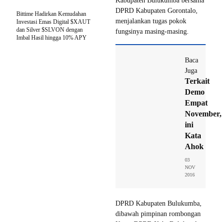
Kabupaten Bulukumba bersama
DPRD Kabupaten Gorontalo,
Bittime Hadirkan Kemudahan
menjalankan tugas pokok
Investasi Emas Digital $XAUT
dan Silver $SLVON dengan
fungsinya masing-masing.
Imbal Hasil hingga 10% APY
Baca
Juga
Terkait
Demo
Empat
November,
ini
Kata
Ahok
03
NOV
2016
DPRD Kabupaten Bulukumba,
dibawah pimpinan rombongan