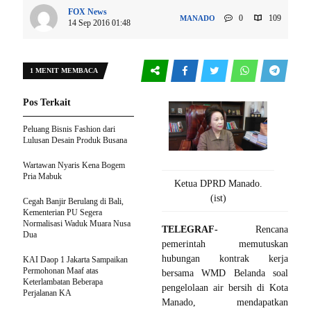
FOX News
0
109
MANADO
14 Sep 2016 01:48
1 MENIT MEMBACA
Pos Terkait
Peluang Bisnis Fashion dari
Lulusan Desain Produk Busana
Wartawan Nyaris Kena Bogem
Pria Mabuk
Ketua DPRD Manado.
(ist)
Cegah Banjir Berulang di Bali,
Kementerian PU Segera
Normalisasi Waduk Muara Nusa
TELEGRAF-
Rencana
Dua
pemerintah memutuskan
hubungan kontrak kerja
KAI Daop 1 Jakarta Sampaikan
Permohonan Maaf atas
bersama WMD Belanda soal
Keterlambatan Beberapa
pengelolaan air bersih di Kota
Perjalanan KA
Manado, mendapatkan