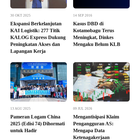
30 OKT 2025
14 SEP 2016
Ekspansi Berkelanjutan
Kasus DBD di
KAI Logistik: 277 Titik
Kotamobagu Terus
KALOG Express Dukung
Meningkat, Dinkes
Peningkatan Akses dan
Mengaku Belum KLB
Lapangan Kerja
13 AGU 2025
09 JUL 2026
Pameran Logam China
Mengantisipasi Klaim
2025 (Edisi 74) Dihormati
Pengangguran AS:
untuk Hadir
Mengapa Data
Ketenagakerjaan