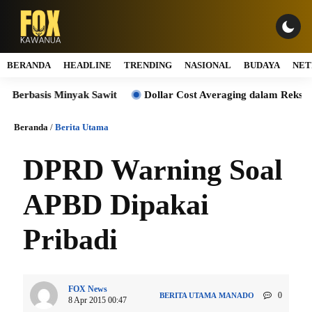
BERANDA
HEADLINE
TRENDING
NASIONAL
BUDAYA
NET
asis Minyak Sawit
Dollar Cost Averaging dalam Reksa Dana: 
Beranda
/
Berita Utama
DPRD Warning Soal
APBD Dipakai
Pribadi
FOX News
0
BERITA UTAMA
MANADO
8 Apr 2015 00:47