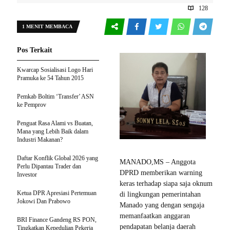
128
1 MENIT MEMBACA
Pos Terkait
Kwarcap Sosialisasi Logo Hari
Pramuka ke 54 Tahun 2015
Pemkab Boltim ‘Transfer’ ASN
ke Pemprov
Penguat Rasa Alami vs Buatan,
Mana yang Lebih Baik dalam
Industri Makanan?
Daftar Konflik Global 2026 yang
MANADO,MS – Anggota
Perlu Dipantau Trader dan
DPRD memberikan warning
Investor
keras terhadap siapa saja oknum
Ketua DPR Apresiasi Pertemuan
di lingkungan pemerintahan
Jokowi Dan Prabowo
Manado yang dengan sengaja
memanfaatkan anggaran
BRI Finance Gandeng RS PON,
pendapatan belanja daerah
Tingkatkan Kepedulian Pekerja