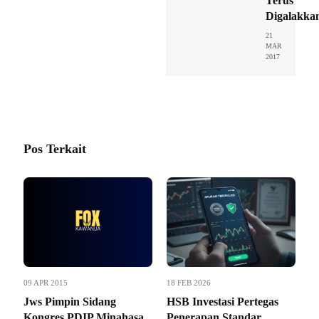
Terus
Digalakka
21
MAR
2017
Pos Terkait
09 APR 2015
18 FEB 2026
Jws Pimpin Sidang
HSB Investasi Pertegas
Kongres,PDIP Minahasa
Penerapan Standar