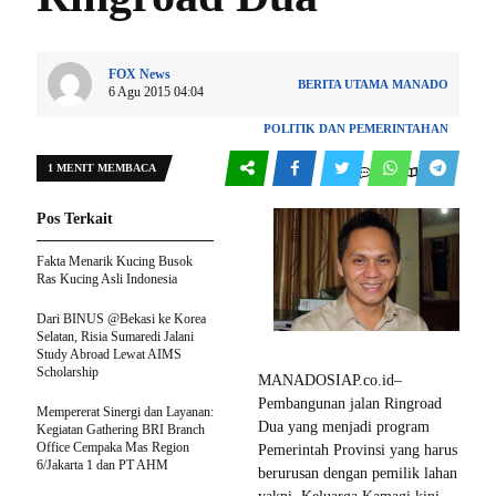
FOX News
BERITA UTAMA
MANADO
6 Agu 2015 04:04
POLITIK DAN PEMERINTAHAN
1 MENIT MEMBACA
0
127
Pos Terkait
Fakta Menarik Kucing Busok
Ras Kucing Asli Indonesia
Dari BINUS @Bekasi ke Korea
Selatan, Risia Sumaredi Jalani
Study Abroad Lewat AIMS
Scholarship
MANADOSIAP.co.id–
Pembangunan jalan Ringroad
Mempererat Sinergi dan Layanan:
Dua yang menjadi program
Kegiatan Gathering BRI Branch
Office Cempaka Mas Region
Pemerintah Provinsi yang harus
6/Jakarta 1 dan PT AHM
berurusan dengan pemilik lahan