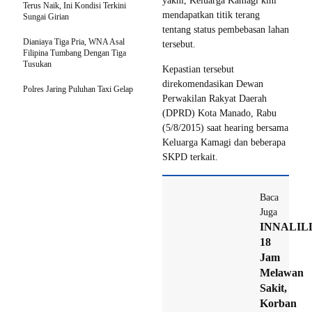
yakni, Keluarga Kamagi kini
Terus Naik, Ini Kondisi Terkini
mendapatkan titik terang
Sungai Girian
tentang status pembebasan lahan
Dianiaya Tiga Pria, WNA Asal
tersebut.
Filipina Tumbang Dengan Tiga
Tusukan
Kepastian tersebut
direkomendasikan Dewan
Polres Jaring Puluhan Taxi Gelap
Perwakilan Rakyat Daerah
(DPRD) Kota Manado, Rabu
(5/8/2015) saat hearing bersama
Keluarga Kamagi dan beberapa
SKPD terkait.
Baca
Juga
INNALILL
18
Jam
Melawan
Sakit,
Korban