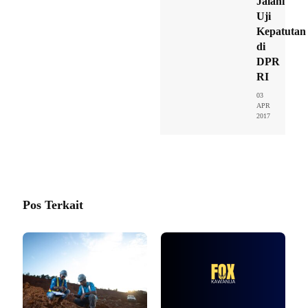
Jalani
Uji
Kepatutan
di
DPR
RI
03
APR
2017
Pos Terkait