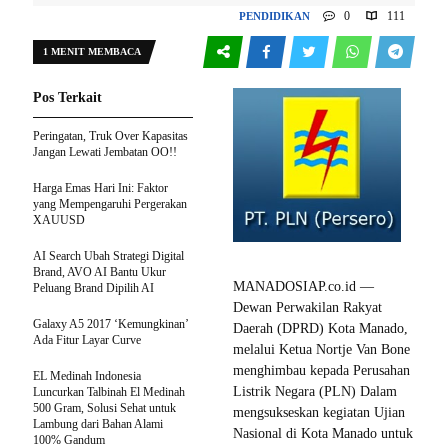
0
111
PENDIDIKAN
1 MENIT MEMBACA
Pos Terkait
Peringatan, Truk Over Kapasitas
Jangan Lewati Jembatan OO!!
Harga Emas Hari Ini: Faktor
yang Mempengaruhi Pergerakan
XAUUSD
AI Search Ubah Strategi Digital
Brand, AVO AI Bantu Ukur
MANADOSIAP.co.id —
Peluang Brand Dipilih AI
Dewan Perwakilan Rakyat
Galaxy A5 2017 ‘Kemungkinan’
Daerah (DPRD) Kota Manado,
Ada Fitur Layar Curve
melalui Ketua Nortje Van Bone
menghimbau kepada Perusahan
EL Medinah Indonesia
Listrik Negara (PLN) Dalam
Luncurkan Talbinah El Medinah
500 Gram, Solusi Sehat untuk
mengsukseskan kegiatan Ujian
Lambung dari Bahan Alami
Nasional di Kota Manado untuk
100% Gandum