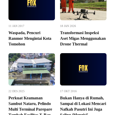
11 JAN 2017
18 JAN 2026
Waspada, Pencuri
Transformasi Inspeksi
Ranmor Mengintai Kota
Aset Migas Menggunakan
Tomohon
Drone Thermal
22 DES 2025
17 OKT 2016
Perkuat Keamanan
Bukan Hanya di Rumah,
Sambut Nataru, Pelindo
Sampai di Lokasi Mencari
Multi Terminal Parepare
Nafkah Pasutri Ini Juga
Tambah Fasilitas X-Ray
Saling ‘Mengisi’