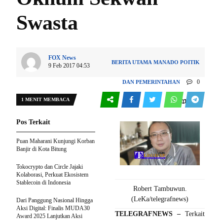
Swasta
FOX News
BERITA UTAMA
MANADO
POITIK
9 Feb 2017 04:53
0
DAN PEMERINTAHAN
1 MENIT MEMBACA
127
Pos Terkait
Puan Maharani Kunjungi Korban
Banjir di Kota Bitung
Tokocrypto dan Circle Jajaki
Kolaborasi, Perkuat Ekosistem
Stablecoin di Indonesia
Robert Tambuwun.
(LeKa/telegrafnews)
Dari Panggung Nasional Hingga
Aksi Digital: Finalis MUDA30
TELEGRAFNEWS –
Terkait
Award 2025 Lanjutkan Aksi