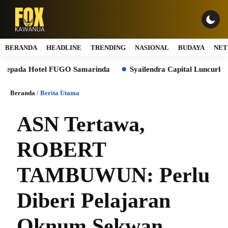
BERANDA
HEADLINE
TRENDING
NASIONAL
BUDAYA
NET
pada Hotel FUGO Samarinda
Syailendra Capital Luncurkan Re
Beranda
/
Berita Utama
ASN Tertawa,
ROBERT
TAMBUWUN: Perlu
Diberi Pelajaran
Oknum Sekwan