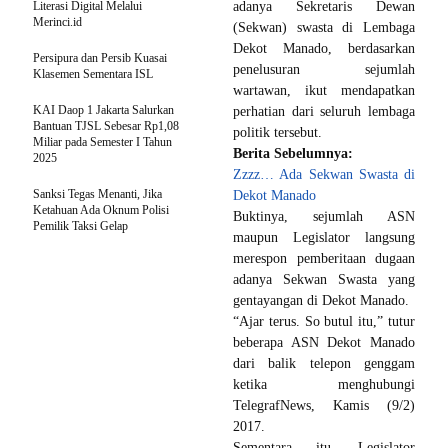
Literasi Digital Melalui
adanya Sekretaris Dewan
Merinci.id
(Sekwan) swasta di Lembaga
Dekot Manado, berdasarkan
Persipura dan Persib Kuasai
penelusuran sejumlah
Klasemen Sementara ISL
wartawan, ikut mendapatkan
KAI Daop 1 Jakarta Salurkan
perhatian dari seluruh lembaga
Bantuan TJSL Sebesar Rp1,08
politik tersebut.
Miliar pada Semester I Tahun
Berita Sebelumnya:
2025
Zzzz… Ada Sekwan Swasta di
Sanksi Tegas Menanti, Jika
Dekot Manado
Ketahuan Ada Oknum Polisi
Buktinya, sejumlah ASN
Pemilik Taksi Gelap
maupun Legislator langsung
merespon pemberitaan dugaan
adanya Sekwan Swasta yang
gentayangan di Dekot Manado.
“Ajar terus. So butul itu,” tutur
beberapa ASN Dekot Manado
dari balik telepon genggam
ketika menghubungi
TelegrafNews, Kamis (9/2)
2017.
Sementara itu, Legislator