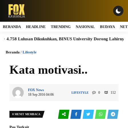
BERANDA
HEADLINE
TRENDING
NASIONAL
BUDAYA
NET
4.758 Lulusan Dikukuhkan, BINUS University Dorong Lahirnya Pem
Beranda
/
Lifestyle
Kata motivasi..
FOX News
0
112
LIFESTYLE
18 Sep 2016 04:06
0 MENIT MEMBACA
Pos Terkait