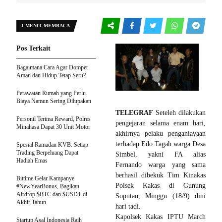
1 MENIT MEMBACA
Pos Terkait
Bagaimana Cara Agar Dompet
Aman dan Hidup Tetap Seru?
Perawatan Rumah yang Perlu
Biaya Namun Sering Dilupakan
TELEGRAF
Seteleh dilakukan
Personil Terima Reward, Polres
pengejaran selama enam hari,
Minahasa Dapat 30 Unit Motor
akhirnya pelaku penganiayaan
terhadap Edo Tagah warga Desa
Spesial Ramadan KVB: Setiap
Trading Berpeluang Dapat
Simbel, yakni FA alias
Hadiah Emas
Fernando warga yang sama
berhasil dibekuk Tim Kinakas
Bittime Gelar Kampanye
Polsek Kakas di Gunung
#NewYearBonus, Bagikan
Airdrop $BTC dan $USDT di
Soputan, Minggu (18/9) dini
Akhir Tahun
hari tadi.
Kapolsek Kakas IPTU March
Startup Asal Indonesia Raih