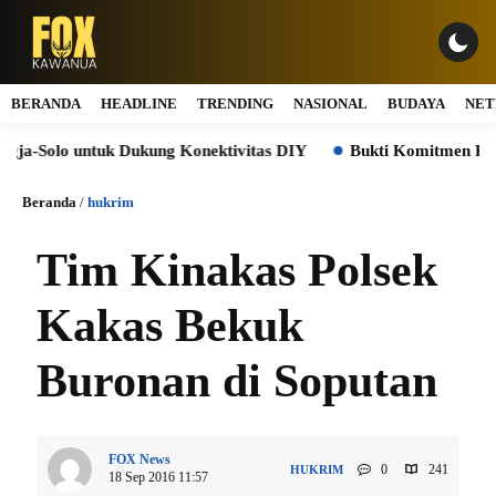
BERANDA
HEADLINE
TRENDING
NASIONAL
BUDAYA
NET
Solo untuk Dukung Konektivitas DIY
Bukti Komitmen Keberla
Beranda
/
hukrim
Tim Kinakas Polsek
Kakas Bekuk
Buronan di Soputan
FOX News
0
241
HUKRIM
18 Sep 2016 11:57