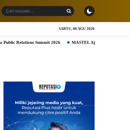
SABTU, 08 AGU 2026
 Relations Summit 2026
MASTEL Ajak Platform Digital Global I