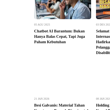
05 AGU 2025
03 DES 20
Chatbot AI Barantum: Bukan
Selamat 
Hanya Balas Cepat, Tapi Juga
Interna
Paham Kebutuhan
Hadirka
Pelangg
Disabili
21 JAN 2026
08 JAN 202
Besi Galvanis: Material Tahan
Holding