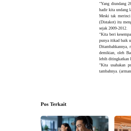
“Yang diundang 28
hadir kita undang l
Meski tak merinc
(Distakot) itu me
sejak 2009-2012.
“Kita beri kesemp
punya itikad baik 
Ditambahkannya, r
demikian, oleh B
lebih ditingkatkan 
“Kita usahakan p
tambahnya. (arma
Pos Terkait