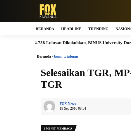
BERANDA
HEADLINE
TRENDING
NASION
I
4.758 Lulusan Dikukuhkan, BINUS University Dorong Lahir
Beranda
/
bumi totabuan
Selesaikan TGR, MP
TGR
FOX News
19 Sep 2016 08:54
1 MENIT MEMBACA