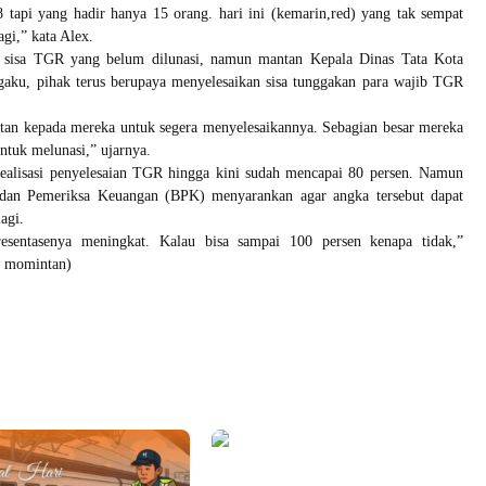
 tapi yang hadir hanya 15 orang. hari ini (kemarin,red) yang tak sempat
agi,” kata Alex.
i sisa TGR yang belum dilunasi, namun mantan Kepala Dinas Tata Kota
ngaku, pihak terus berupaya menyelesaikan sisa tunggakan para wajib TGR
atan kepada mereka untuk segera menyelesaikannya. Sebagian besar mereka
untuk melunasi,” ujarnya.
ealisasi penyelesaian TGR hingga kini sudah mencapai 80 persen. Namun
adan Pemeriksa Keuangan (BPK) menyarankan agar angka tersebut dapat
lagi.
resentasenya meningkat. Kalau bisa sampai 100 persen kenapa tidak,”
n momintan)