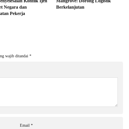
enyelesaian Konflik Ijen
Mangrove: Dorong Logistik
et Negara dan
Berkelanjutan
atan Pekerja
ng wajib ditandai
*
Email
*