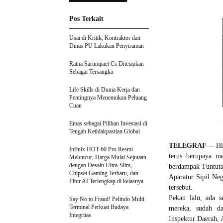
Pos Terkait
Usai di Kritik, Kontraktor dan
Dinas PU Lakukan Penyiraman
Ratna Sarumpaet Cs Ditetapkan
Sebagai Tersangka
Life Skills di Dunia Kerja dan
Pentingnya Menemukan Peluang
Cuan
Emas sebagai Pilihan Investasi di
Tengah Ketidakpastian Global
TELEGRAF—
Hin
Infinix HOT 60 Pro Resmi
terus berupaya m
Meluncur, Harga Mulai Sejutaan
dengan Desain Ultra-Slim,
berdampak Tuntuta
Chipset Gaming Terbaru, dan
Aparatur Sipil Neg
Fitur AI Terlengkap di kelasnya
tersebut.
Pekan lalu, ada s
Say No to Fraud! Pelindo Multi
Terminal Perkuat Budaya
mereka, sudah da
Integritas
Inspektur Daerah,