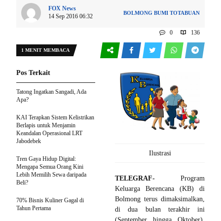
FOX News
BOLMONG
BUMI TOTABUAN
14 Sep 2016 06:32
0
136
1 MENIT MEMBACA
Pos Terkait
Tatong Ingatkan Sangadi, Ada
Apa?
KAI Terapkan Sistem Kelistrikan
Berlapis untuk Menjamin
Keandalan Operasional LRT
Jabodebek
Ilustrasi
Tren Gaya Hidup Digital:
Mengapa Semua Orang Kini
Lebih Memilih Sewa daripada
TELEGRAF-
Program
Beli?
Keluarga Berencana (KB) di
Bolmong terus dimaksimalkan,
70% Bisnis Kuliner Gagal di
Tahun Pertama
di dua bulan terakhir ini
(September hingga Oktober).