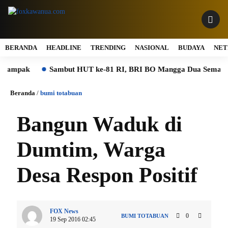
BERANDA
HEADLINE
TRENDING
NASIONAL
BUDAYA
NET
pak
Sambut HUT ke-81 RI, BRI BO Mangga Dua Semarakkan 
Beranda
/
bumi totabuan
Bangun Waduk di
Dumtim, Warga
Desa Respon Positif
FOX News
0
BUMI TOTABUAN
19 Sep 2016 02:45