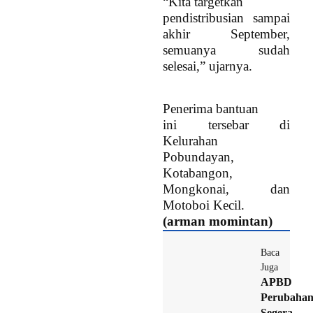
“Kita targetkan
pendistribusian sampai
akhir September,
semuanya sudah
selesai,” ujarnya.
Penerima bantuan
ini tersebar di
Kelurahan
Pobundayan,
Kotabangon,
Mongkonai, dan
Motoboi Kecil.
(arman momintan)
Baca
Juga
APBD
Perubaha
Segera