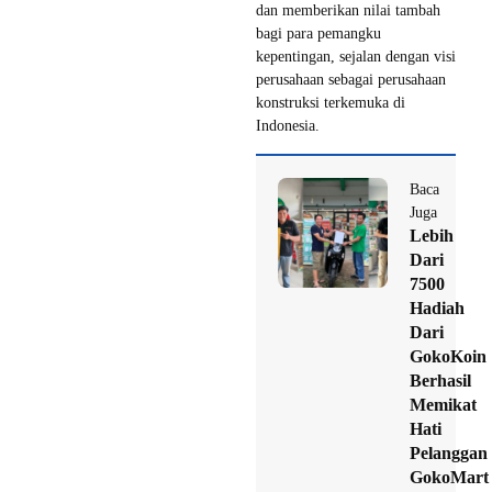
dan memberikan nilai tambah
bagi para pemangku
kepentingan, sejalan dengan visi
perusahaan sebagai perusahaan
konstruksi terkemuka di
Indonesia.
Baca
Juga
Lebih
Dari
7500
Hadiah
Dari
GokoKoin
Berhasil
Memikat
Hati
Pelanggan
GokoMart