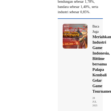
bendungan sebesar 1,78%,
bandara sebesar 1,40%, serta
industri sebesar 0,85%.
Baca
Juga
Meriahka
Industri
Game
Indonesia,
Bittime
bersama
Palapa
Kembali
Gelar
Game
Tourname
28
JUL
2025