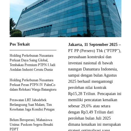
Pos Terkait
Jakarta, 11 September 2025 –
PT PP (Persero) Tbk (“PTPP”),
Holding Perkebunan Nusantara
perusahaan konstruksi dan
Perkuat Daya Saing Global,
investasi nasional di bawah
Tembakau Premium PTPN I Jadi
naungan Danantara Indonesia,
Andalan Industri Cerutu Dunia
sampai dengan bulan Agustus
Holding Perkebunan Nusantara
2025 berhasil mengantongi
Perkuat Peran PTPN IV PalmCo
perolehan nilai kontrak
dalam Relokasi Warga Batangtoru
Rp15,28 Triliun. Pencapaian ini
memiliki pencatatan kenaikan
Perawatan LRT Jabodebek
Berlangsung Saat Malam, Tim
sebesar 29,6% atau setara
Kesehatan Jaga Kondisi Petugas
dengan Rp3,49 Triliun dari
perolehan bulan Juli 2025
Belum Beroperasi, Mahasiswa
dimana kenaikan ini merupakan
Unima: Puskom Segera Benahi
PDPT
strategi optimalisasi yang