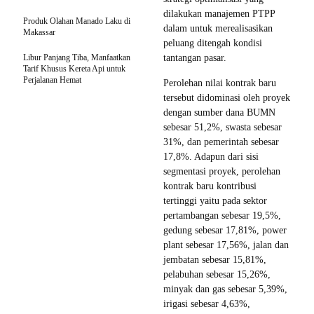
dilakukan manajemen PTPP
Produk Olahan Manado Laku di
dalam untuk merealisasikan
Makassar
peluang ditengah kondisi
Libur Panjang Tiba, Manfaatkan
tantangan pasar.
Tarif Khusus Kereta Api untuk
Perjalanan Hemat
Perolehan nilai kontrak baru
tersebut didominasi oleh proyek
dengan sumber dana BUMN
sebesar 51,2%, swasta sebesar
31%, dan pemerintah sebesar
17,8%. Adapun dari sisi
segmentasi proyek, perolehan
kontrak baru kontribusi
tertinggi yaitu pada sektor
pertambangan sebesar 19,5%,
gedung sebesar 17,81%, power
plant sebesar 17,56%, jalan dan
jembatan sebesar 15,81%,
pelabuhan sebesar 15,26%,
minyak dan gas sebesar 5,39%,
irigasi sebesar 4,63%,