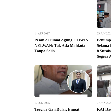
14 APR 2017
23 JUN 202
Pesan di Jumat Agung, EDWIN
Penumpa
NELWAN: Tak Ada Mahkota
Selama 
Tanpa Salib
8 Surab
Segera 
12 JUN 2025
27 JAN 202
Tergiur Gaji Dolar, Empat
KAI Da