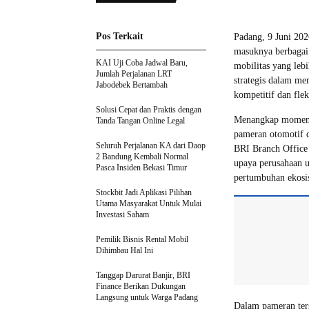
Pos Terkait
Padang, 9 Juni 202
masuknya berbagai
KAI Uji Coba Jadwal Baru,
mobilitas yang lebi
Jumlah Perjalanan LRT
strategis dalam m
Jabodebek Bertambah
kompetitif dan flek
Solusi Cepat dan Praktis dengan
Menangkap momentu
Tanda Tangan Online Legal
pameran otomotif d
Seluruh Perjalanan KA dari Daop
BRI Branch Office
2 Bandung Kembali Normal
upaya perusahaan 
Pasca Insiden Bekasi Timur
pertumbuhan ekosis
Stockbit Jadi Aplikasi Pilihan
Utama Masyarakat Untuk Mulai
Investasi Saham
Pemilik Bisnis Rental Mobil
Dihimbau Hal Ini
Tanggap Darurat Banjir, BRI
Finance Berikan Dukungan
Langsung untuk Warga Padang
Dalam pameran ter