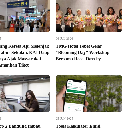
5
06 JUL 2026
ng Kereta Api Melonjak
TMG Hotel Tebet Gelar
Libur Sekolah, KAI Daop
“Blooming Day” Workshop
aya Ajak Masyarakat
Bersama Rose_Dazzley
Amankan Tiket
6
25 JUN 2025
op 2 Bandung Imbau
Tools Kalkulator Emisi