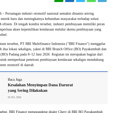
6 – Persaingan industri otomotif nasional semakin dinamis seiring
 merek baru dan meningkatnya kebutuhan masyarakat terhadap solusi
h efisien. Di tengah kondisi tersebut, industri pembiayaan memiliki peran
emperluas akses kepemilikan kendaraan melalui skema pembiayaan yang
sibel.
m tersebut, PT BRI Multifinance Indonesia (“BRI Finance”) menggelar
i dua lokasi sekaligus, yakni di BRI Branch Office (BO) Payakumbuh dan
 (BO) Padang pada 8–12 Juni 2026. Kegiatan ini merupakan bagian dari
untuk memperkuat penetrasi pembiayaan kendaraan sekaligus mendukung
tem otomotif di daerah.
Baca Juga
Kesalahan Menyimpan Dana Darurat
yang Sering Dilakukan
03 JUL 2026
sebut, BRI Finance menggandeng dealer Chery di BRI BO Payakumbuh