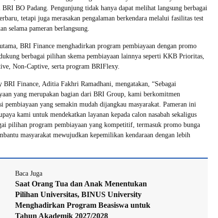
i BRI BO Padang. Pengunjung tidak hanya dapat melihat langsung berbagai
erbaru, tetapi juga merasakan pengalaman berkendara melalui fasilitas test
kan selama pameran berlangsung.
k utama, BRI Finance menghadirkan program pembiayaan dengan promo
ukung berbagai pilihan skema pembiayaan lainnya seperti KKB Prioritas,
ive, Non-Captive, serta program BRIFlexy.
y BRI Finance, Aditia Fakhri Ramadhani, mengatakan, “Sebagai
yaan yang merupakan bagian dari BRI Group, kami berkomitmen
si pembiayaan yang semakin mudah dijangkau masyarakat. Pameran ini
 upaya kami untuk mendekatkan layanan kepada calon nasabah sekaligus
ai pilihan program pembiayaan yang kompetitif, termasuk promo bunga
bantu masyarakat mewujudkan kepemilikan kendaraan dengan lebih
Baca Juga
Saat Orang Tua dan Anak Menentukan
Pilihan Universitas, BINUS University
Menghadirkan Program Beasiswa untuk
Tahun Akademik 2027/2028