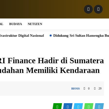
AL
BUDAYA
NETIZEN
igital Nasional
Didukung Sri Sultan Hamengku Buwono X, Jas
 Finance Hadir di Sumatera
dahan Memiliki Kendaraan
0
29
BISNIS