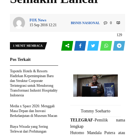
FOX News
0
BISNIS
NASIONAL
15 Sep 2016 12:21
129
1 MENIT MEMBACA
Pos Terkait
Topotels Hotels & Resorts
Hadirkan Kepemimpinan Baru
dan Struktur Corporate
Terintegrasi untuk Mendorong
Transformasi Industri Hospitality
Indonesia
Media x Space 2026: Menggali
Masa Depan dan Inovasi
Tommy Soeharto
Berkelanjutan di Museum Macan
TELEGRAF
-Pemilik nama
lengkap
Biaya Wisuda yang Sering
Terlewat dari Perhitungan
Hutomo Mandala Putera atau