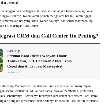
, dan personal.
i pelanggan dari berbagai arah bisa jadi tantangan besar—apalagi kalau
an nggak sinkron. Kalau kamu pernah mengalami hal ini, kamu nggak
snis merasakan hal yang sama. Kabar baiknya, ada solusi sederhana tapi
ikan CRM dengan Call Center.
egrasi CRM dan Call Center Itu Penting?
Baca Juga
Perkuat Konektivitas Wilayah Timur
Trans Jawa, JTT Hadirkan Akses Lebih
Cepat dan Andal bagi Masyarakat
16 NOV 2025
lationship Management) adalah alat untuk mencatat dan menyimpan
gan secara terstruktur. Mulai dari nama, riwayat pembelian, preferensi,
eraksi sebelumnya—semuanya tersimpan rapi dalam satu sistem. Jadi, kamu
ongkar-bongkar spreadsheet atau bertanya ke sana-sini saat butuh informasi