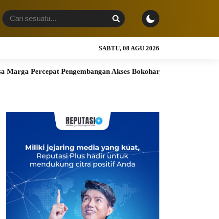
SABTU, 08 AGU 2026
at Pengembangan Akses Bokoharjo Tol Jogja-Solo untuk Dukung Ko