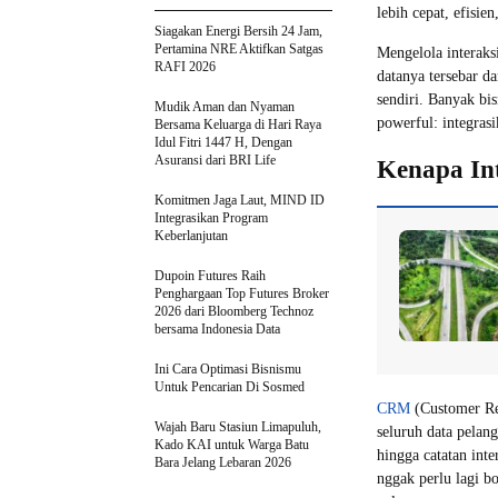
lebih cepat, efisien
Siagakan Energi Bersih 24 Jam,
Pertamina NRE Aktifkan Satgas
Mengelola interaks
RAFI 2026
datanya tersebar d
sendiri. Banyak bi
Mudik Aman dan Nyaman
powerful: integras
Bersama Keluarga di Hari Raya
Idul Fitri 1447 H, Dengan
Asuransi dari BRI Life
Kenapa Int
Komitmen Jaga Laut, MIND ID
Integrasikan Program
Keberlanjutan
Dupoin Futures Raih
Penghargaan Top Futures Broker
2026 dari Bloomberg Technoz
bersama Indonesia Data
Ini Cara Optimasi Bisnismu
Untuk Pencarian Di Sosmed
CRM
(Customer Re
Wajah Baru Stasiun Limapuluh,
seluruh data pelang
Kado KAI untuk Warga Batu
hingga catatan int
Bara Jelang Lebaran 2026
nggak perlu lagi b