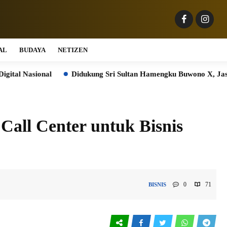
AL
BUDAYA
NETIZEN
Didukung Sri Sultan Hamengku Buwono X, Jasa Marga Percep
all Center untuk Bisnis
0
71
BISNIS