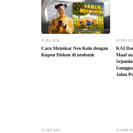
15 JUL 2026
28 DES 20
Cara Menukar Neo Koin dengan
KAI Da
Kupon Diskon di neobank
Maaf at
Sejumla
Ganggua
Jalan P
22 OKT 2025
11 MAR 20