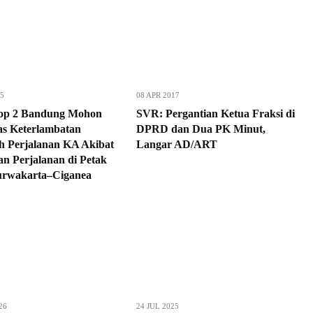
25
08 APR 2017
op 2 Bandung Mohon
SVR: Pergantian Ketua Fraksi di
as Keterlambatan
DPRD dan Dua PK Minut,
h Perjalanan KA Akibat
Langar AD/ART
n Perjalanan di Petak
urwakarta–Ciganea
26
24 JUL 2025