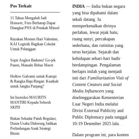
Pos Terkait
INDIA
— India bukan negara
yang bisa dipahami dalam
11 Tahun Mengabdi Jadi
sekali datang. Ia
Honorer, Fero Berharap Dapat
memperkenalkan dirinya
Diangkat PNS di Pemkab Minsel
perlahan, lewat jejak batu,
ruang sunyi, percakapan
Rayakan Momen Hari Valentine,
KAI Logistik Bagikan Cokelat
sederhana, dan rutinitas yang
Untuk Pelanggan
terus berjalan. Sejarah dan
kehidupan sehari-hari hadir
Sopir Angkot Bademo! Go-jek
berdampingan. Pengalaman
Panen, Manado Bebas Macet
berlapis inilah yang menjadi
Hollow Galvanis untuk Kanopi
inti dari
Familiarization Visit of
& Rangka Baja Ringan: Kuatkah
Content Creators and Social
untuk Jangka Panjang?
Media Influencers
yang
Ini Instruksi MAURITS
diselenggarakan Kementerian
MANTIRI Kepada Seluruh
Luar Negeri India melalui
SKPD
Divisi External Publicity and
Public Diplomacy pada tanggal
Bukan Sekadar Patuh Regulasi,
Dunia Usaha Didorong Jadikan
10-19 Desember 2025 lalu.
Perlindungan Anak Strategi
Bisnis
Dalam program ini, para konten