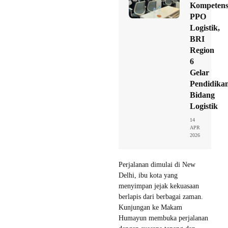
Kompetens
PPO
Logistik,
BRI
Region
6
Gelar
Pendidika
Bidang
Logistik
14
APR
2026
Perjalanan dimulai di New
Delhi, ibu kota yang
menyimpan jejak kekuasaan
berlapis dari berbagai zaman.
Kunjungan ke Makam
Humayun membuka perjalanan