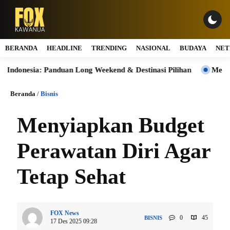
BERANDA
HEADLINE
TRENDING
NASIONAL
BUDAYA
NET
 Panduan Long Weekend & Destinasi Pilihan
Merdeka Finansia
Beranda
/
Bisnis
Menyiapkan Budget
Perawatan Diri Agar
Tetap Sehat
FOX News
0
45
BISNIS
17 Des 2025 09:28