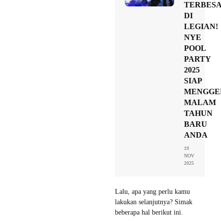
TERBES
DI
LEGIAN!
NYE
POOL
PARTY
2025
SIAP
MENGGE
MALAM
TAHUN
BARU
ANDA
19
NOV
2025
Lalu, apa yang perlu kamu
lakukan selanjutnya? Simak
beberapa hal berikut ini.