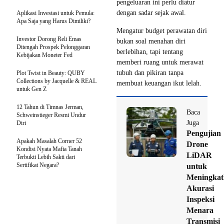
pengeluaran ini perlu diatur
dengan sadar sejak awal.
Aplikasi Investasi untuk Pemula:
Apa Saja yang Harus Dimiliki?
Mengatur budget perawatan diri
Investor Dorong Reli Emas
bukan soal menahan diri
Ditengah Prospek Pelonggaran
berlebihan, tapi tentang
Kebijakan Moneter Fed
memberi ruang untuk merawat
tubuh dan pikiran tanpa
Plot Twist in Beauty: QUBY
Collections by Jacquelle & REAL
membuat keuangan ikut lelah.
untuk Gen Z
12 Tahun di Timnas Jerman,
Baca
Schweinstieger Resmi Undur
Juga
Diri
Pengujian
​Apakah Masalah Corner 52
Drone
Kondisi Nyata Mafia Tanah
LiDAR
Terbukti Lebih Sakti dari
Sertifikat Negara?
untuk
Meningkat
Akurasi
Inspeksi
Menara
Transmisi