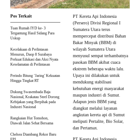
Pos Terkait
PT Kereta Api Indonesia
(Persero) Divisi Regional I
Tuan Rumah IYD ke- 3
Sumatera Utara terus
Tergantung Hasil Sidang Para
mempercepat distribusi Bahan
Uskup
Bakar Minyak (BBM) di
wilayah Sumatera Utara
Kecelakaan di Perlintasan
Menurun, Daop 8 Surabaya
menyusul sempat terhambatnya
Perkuat Edukasi dan Aksi Nyata
pasokan BBM akibat cuaca
Keselamatan di Perlintasan
ekstrem beberapa waktu lalu.
Upaya ini dilakukan untuk
Perindo Bitung ‘Jaring’ Kekuatan
Hingga Tingkat RT
mendukung stabilisasi
kebutuhan energi masyarakat
Dukung Swasembada Baja
maupun industri di Sumut.
Nasional, Krakatau Steel Dorong
Adapun jenis BBM yang
Kebijakan yang Berpihak pada
Industri Nasional
diangkut melalui layanan
angkutan kereta api di Sumut
Rangkaian Hut Tomohon,
meliputi Pertalite, Bio Solar,
Diawali Jalan Sehat Bersama
dan Pertamax.
Chelsea Diambang Rekor Baru
PT Kereta Api Indonesia
EPL