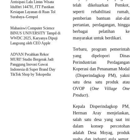
Antisipasi Lalu Lintas Wisata
telah dikeluarkan Pemkot,
Idulfitri 1447H, JTT Pastikan
seperti rehabilitasi rumah,
Kesiapan Layanan di Ruas Tol
Surabaya–Gempol
pemberian bantuan alat-alat
pertanian, perdagangan, hingga
Mahasiswi Computer Science
berbagai pelatihan ke
BINUS UNIVERSITY Tampil di
masyarakat untuk berdikari.
WWDC 2025, Karyanya Dipuji
Langsung oleh CEO Apple
Terbaru, program pemerintah
ADVAN Pecahkan Rekor
yang dipelopori Dinas
MURI! Studio Bergerak Jadi
Perindustrian Perdagangan
Panggung Inovasi Gawai
Koperasi dan Penanaman Modal
Indonesia di Super Brand Day
TikTok Shop by Tokopedia
(Disperindagkop PM), yakni
satu desa satu produk atau
OVOP (
One Village One
Product
).
Kepala Disperindagkop PM,
Herman Aray menjelaskan,
salah satu desa yang saat ini
dalam konsep percotohan
adalah Desa Moyag, produk
usaha dan industri gula semut,