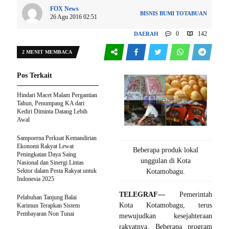
FOX News
BISNIS
BUMI TOTABUAN
26 Agu 2016 02:51
0
142
DAERAH
2 MENIT MEMBACA
Pos Terkait
Hindari Macet Malam Pergantian
Tahun, Penumpang KA dari
Kediri Diminta Datang Lebih
Awal
Sampoerna Perkuat Kemandirian
Ekonomi Rakyat Lewat
Beberapa produk lokal
Peningkatan Daya Saing
unggulan di Kota
Nasional dan Sinergi Lintas
Sektor dalam Pesta Rakyat untuk
Kotamobagu.
Indonesia 2025
TELEGRAF—
Pemerintah
Pelabuhan Tanjung Balai
Kota Kotamobagu, terus
Karimun Terapkan Sistem
Pembayaran Non Tunai
mewujudkan kesejahteraan
rakyatnya. Beberapa program