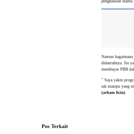
penghasilan utama
Namun bagaimana j
didaerahnya. Itu y
membayar PBB dal
” Saya yakin prog
tak mampu yang ni
(arham licin)
Pos Terkait