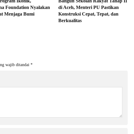
rogram Ikonik,
Bangun Sekolah Rakyat Tahap II
na Foundation Nyalakan
di Aceh, Menteri PU Pastikan
at Menjaga Bumi
Konstruksi Cepat, Tepat, dan
Berkualitas
ng wajib ditandai
*