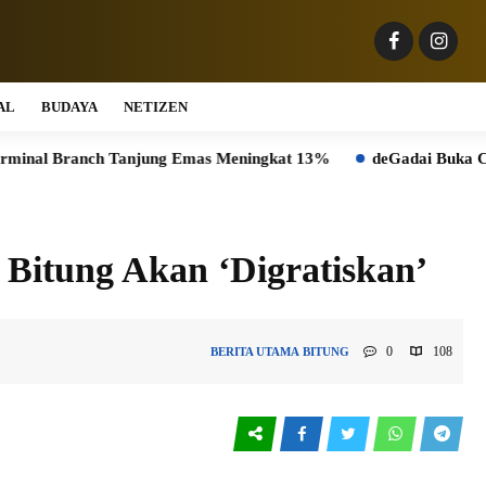
AL
BUDAYA
NETIZEN
ranch Tanjung Emas Meningkat 13%
deGadai Buka Cabang di P
itung Akan ‘Digratiskan’
0
108
BERITA UTAMA
BITUNG