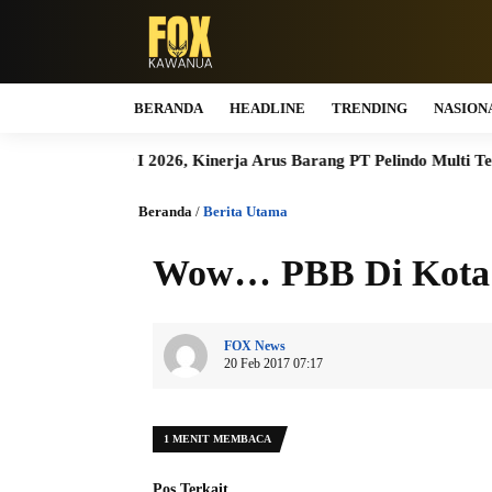
BERANDA
HEADLINE
TRENDING
NASION
mester I 2026, Kinerja Arus Barang PT Pelindo Multi Terminal B
Beranda
/
Berita Utama
Wow… PBB Di Kota B
FOX News
20 Feb 2017 07:17
1 MENIT MEMBACA
Pos Terkait