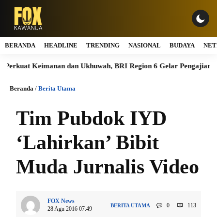
BERANDA
HEADLINE
TRENDING
NASIONAL
BUDAYA
NET
kuat Keimanan dan Ukhuwah, BRI Region 6 Gelar Pengajian Rutin 
Beranda
/
Berita Utama
Tim Pubdok IYD
‘Lahirkan’ Bibit
Muda Jurnalis Video
FOX News
0
113
BERITA UTAMA
28 Agu 2016 07:49