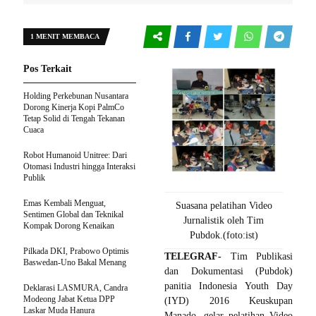
1 MENIT MEMBACA
Pos Terkait
Holding Perkebunan Nusantara
Dorong Kinerja Kopi PalmCo
Tetap Solid di Tengah Tekanan
Cuaca
Robot Humanoid Unitree: Dari
Otomasi Industri hingga Interaksi
Publik
Emas Kembali Menguat,
Suasana pelatihan Video
Sentimen Global dan Teknikal
Jurnalistik oleh Tim
Kompak Dorong Kenaikan
Pubdok.(foto:ist)
Pilkada DKI, Prabowo Optimis
TELEGRAF-
Tim Publikasi
Baswedan-Uno Bakal Menang
dan Dokumentasi (Pubdok)
panitia Indonesia Youth Day
Deklarasi LASMURA, Candra
Modeong Jabat Ketua DPP
(IYD) 2016 Keuskupan
Laskar Muda Hanura
Manado, gelar pelatihan Video